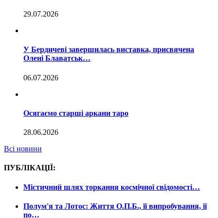
29.07.2026
У Бердичеві завершилась виставка, присвячена
Олені Блаватськ…
06.07.2026
Осягаємо старші аркани таро
28.06.2026
Всі новини
ПУБЛІКАЦІЇ:
Містичний шлях торкання космічної свідомості…
Полум'я та Лотос: Життя О.П.Б., її випробування, її
по…