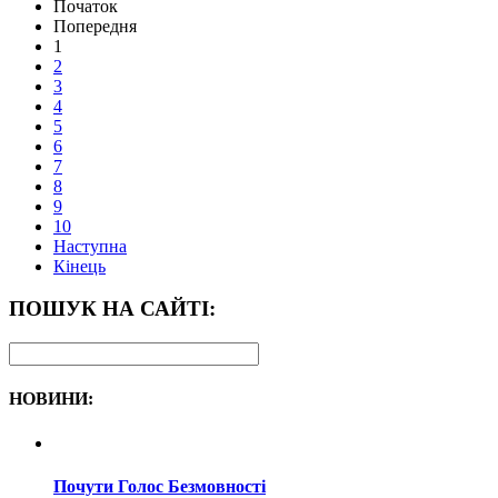
Початок
Попередня
1
2
3
4
5
6
7
8
9
10
Наступна
Кінець
ПОШУК НА САЙТІ:
НОВИНИ:
Почути Голос Безмовності