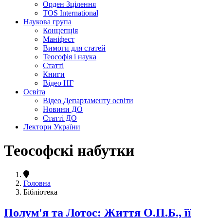
Орден Зцілення
TOS International
Наукова група
Концепція
Маніфест
Вимоги для статей
Теософія і наука
Статті
Книги
Відео НГ
Освіта
Відео Департаменту освіти
Новини ДО
Статті ДО
Лектори України
Теософскі набутки
Головна
Бібліотека
Полум'я та Лотос: Життя О.П.Б., її