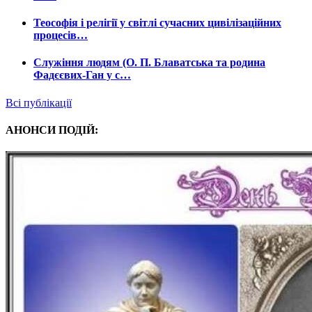
Теософія і релігії у світлі сучасних цивілізаційних
процесів…
Служіння людям (О. П. Блаватська та родина
Фадєєвих-Ган у с…
Всі публікації
АНОНСИ ПОДІЙ: