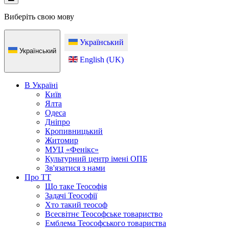
Виберіть свою мову
Український
Український
English (UK)
В Україні
Київ
Ялта
Одеса
Дніпро
Кропивницький
Житомир
МУЦ «Фенікс»
Культурний центр імені ОПБ
Зв'язатися з нами
Про ТТ
Що таке Теософія
Задачі Теософії
Хто такий теософ
Всесвітнє Теософське товариство
Емблема Теософського товариства