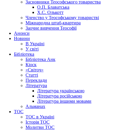
Засновники Теософського товариства
О.П. Блаватська
Х.С. Олькотт
Членство у Теософському товаристві
Міжнародна штаб-квартира
Заочне вивчення Теософії
Анонси
Новини
В Україні
У світі
Бібліотека
Бібліотека Анк
Кіоск
«Світоч»
Статті
Переклади
Література
Література українською
Література російською
Література іншими мовами
Альманах
ТОС
ТОС в Україні
Історія ТОС
Молитви ТОС