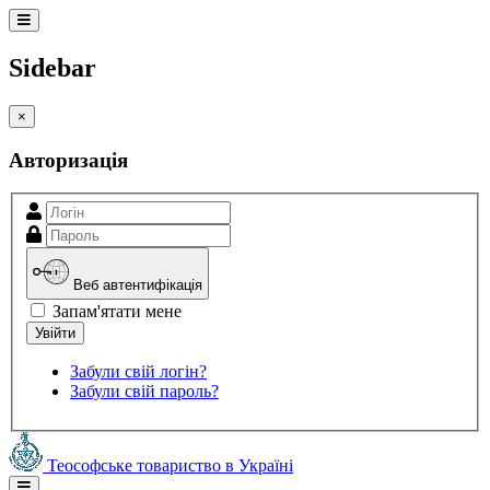
Sidebar
×
Авторизація
Веб автентифікація
Запам'ятати мене
Забули свій логін?
Забули свій пароль?
Теософське товариство в Україні