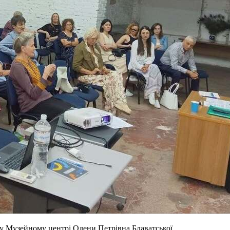
 у Музейному центрі Олени Петрівна Блаватської.