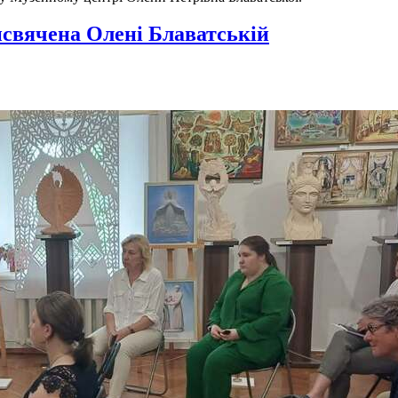
исвячена Олені Блаватській