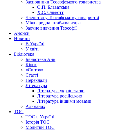
Засновники Теософського товариства
О.П. Блаватська
Х.С. Олькотт
Членство у Теософському товаристві
Міжнародна штаб-квартира
Заочне вивчення Теософії
Анонси
Новини
В Україні
У світі
Бібліотека
Бібліотека Анк
Кіоск
«Світоч»
Статті
Переклади
Література
Література українською
Література російською
Література іншими мовами
Альманах
ТОС
ТОС в Україні
Історія ТОС
Молитви ТОС