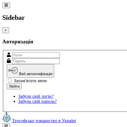
Sidebar
×
Авторизація
Веб автентифікація
Запам'ятати мене
Забули свій логін?
Забули свій пароль?
Теософське товариство в Україні