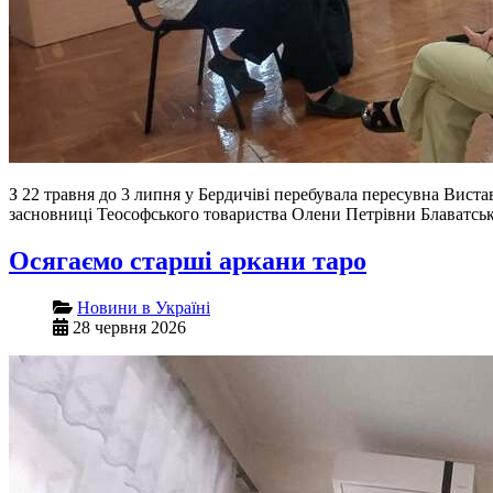
З 22 травня до 3 липня у Бердичіві перебувала пересувна Виста
засновниці Теософського товариства Олени Петрівни Блаватської
Осягаємо старші аркани таро
Новини в Україні
28 червня 2026