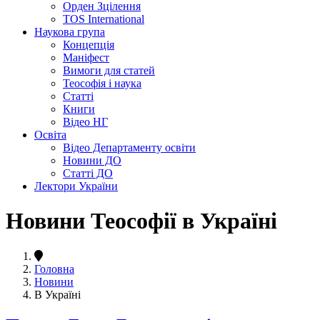
Орден Зцілення
TOS International
Наукова група
Концепція
Маніфест
Вимоги для статей
Теософія і наука
Статті
Книги
Відео НГ
Освіта
Відео Департаменту освіти
Новини ДО
Статті ДО
Лектори України
Новини Теософії в Україні
Головна
Новини
В Україні