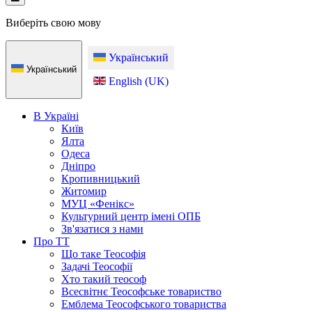
Виберіть свою мову
Український
Український
English (UK)
В Україні
Київ
Ялта
Одеса
Дніпро
Кропивницький
Житомир
МУЦ «Фенікс»
Культурний центр імені ОПБ
Зв'язатися з нами
Про ТТ
Що таке Теософія
Задачі Теософії
Хто такий теософ
Всесвітнє Теософське товариство
Емблема Теософського товариства