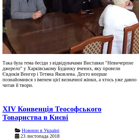
Така була тема бесіди з відвідувачами Виставки "Невичерпне
джерело" у Харківському Будинку вчених, яку провели
Євдокія Венгер і Тетяна Яковлева. Дехто вперше
познайомився з іменем цієї визначної жінки, а хтось уже давно
читав її твори.
XIV Конвенція Теософського
Товариства в Києві
Новини в Україні
23 листопада 2018