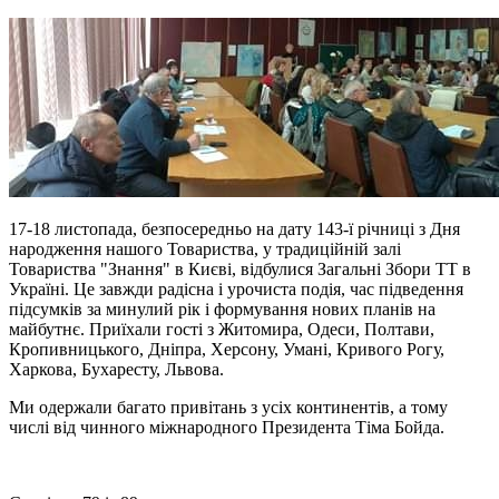
17-18 листопада, безпосередньо на дату 143-ї річниці з Дня
народження нашого Товариства, у традиційній залі
Товариства "Знання" в Києві, відбулися Загальні Збори ТТ в
Україні. Це завжди радісна і урочиста подія, час підведення
підсумків за минулий рік і формування нових планів на
майбутнє. Приїхали гості з Житомира, Одеси, Полтави,
Кропивницького, Дніпра, Херсону, Умані, Кривого Рогу,
Харкова, Бухаресту, Львова.
Ми одержали багато привітань з усіх континентів, а тому
числі від чинного міжнародного Президента Тіма Бойда.