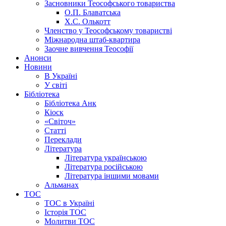
Засновники Теософського товариства
О.П. Блаватська
Х.С. Олькотт
Членство у Теософському товаристві
Міжнародна штаб-квартира
Заочне вивчення Теософії
Анонси
Новини
В Україні
У світі
Бібліотека
Бібліотека Анк
Кіоск
«Світоч»
Статті
Переклади
Література
Література українською
Література російською
Література іншими мовами
Альманах
ТОС
ТОС в Україні
Історія ТОС
Молитви ТОС