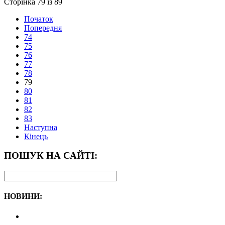
Сторінка 79 із 89
Початок
Попередня
74
75
76
77
78
79
80
81
82
83
Наступна
Кінець
ПОШУК НА САЙТІ:
НОВИНИ: