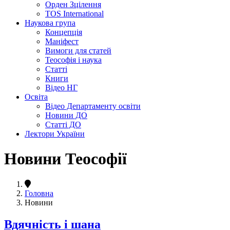
Орден Зцілення
TOS International
Наукова група
Концепція
Маніфест
Вимоги для статей
Теософія і наука
Статті
Книги
Відео НГ
Освіта
Відео Департаменту освіти
Новини ДО
Статті ДО
Лектори України
Новини Теософії
Головна
Новини
Вдячність і шана