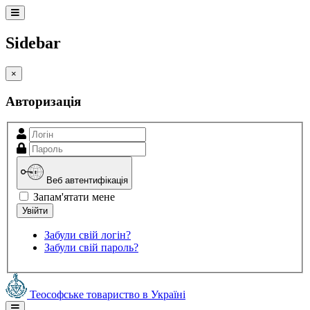
Sidebar
×
Авторизація
Веб автентифікація
Запам'ятати мене
Забули свій логін?
Забули свій пароль?
Теософське товариство в Україні