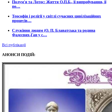
Полум'я та Лотос: Життя О.П.Б., її випробування, її
по…
Теософія і релігії у світлі сучасних цивілізаційних
процесів…
Служіння людям (О. П. Блаватська та родина
Фадєєвих-Ган у с…
Всі публікації
АНОНСИ ПОДІЙ: