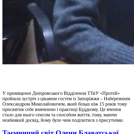
У приміщенні Дніпровського Відділення ТТвУ «Протей»
пройшла зустріч з цікавим гостем із Запоріжжя – Набережним
Олександром Миколайовичем, який більш ніж 15 років тому
присвятив себе вивченню і практиці Буддизму. Це вчення
стало для нього сенсом та способом життя, тому, маючи
неабиякий досвід, йому було чим поділитися з присутніми.
Таємничий світ Олени Блаватської