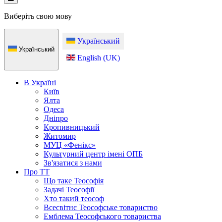
Виберіть свою мову
Український
Український
English (UK)
В Україні
Київ
Ялта
Одеса
Дніпро
Кропивницький
Житомир
МУЦ «Фенікс»
Культурний центр імені ОПБ
Зв'язатися з нами
Про ТТ
Що таке Теософія
Задачі Теософії
Хто такий теософ
Всесвітнє Теософське товариство
Емблема Теософського товариства