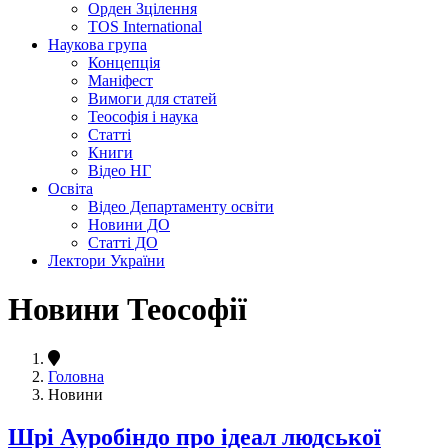
Орден Зцілення
TOS International
Наукова група
Концепція
Маніфест
Вимоги для статей
Теософія і наука
Статті
Книги
Відео НГ
Освіта
Відео Департаменту освіти
Новини ДО
Статті ДО
Лектори України
Новини Теософії
Головна
Новини
Шрі Ауробіндо про ідеал людської