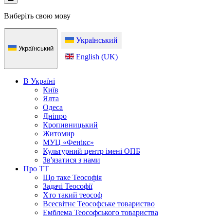
Виберіть свою мову
Український
Український
English (UK)
В Україні
Київ
Ялта
Одеса
Дніпро
Кропивницький
Житомир
МУЦ «Фенікс»
Культурний центр імені ОПБ
Зв'язатися з нами
Про ТТ
Що таке Теософія
Задачі Теософії
Хто такий теософ
Всесвітнє Теософське товариство
Емблема Теософського товариства