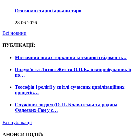
Осягаємо старші аркани таро
28.06.2026
Всі новини
ПУБЛІКАЦІЇ:
Містичний шлях торкання космічної свідомості…
Полум'я та Лотос: Життя О.П.Б., її випробування, її
по…
Теософія і релігії у світлі сучасних цивілізаційних
процесів…
Служіння людям (О. П. Блаватська та родина
Фадєєвих-Ган у с…
Всі публікації
АНОНСИ ПОДІЙ: