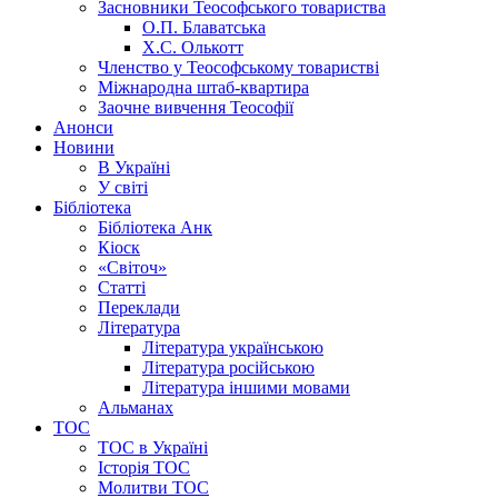
Засновники Теософського товариства
О.П. Блаватська
Х.С. Олькотт
Членство у Теософському товаристві
Міжнародна штаб-квартира
Заочне вивчення Теософії
Анонси
Новини
В Україні
У світі
Бібліотека
Бібліотека Анк
Кіоск
«Світоч»
Статті
Переклади
Література
Література українською
Література російською
Література іншими мовами
Альманах
ТОС
ТОС в Україні
Історія ТОС
Молитви ТОС