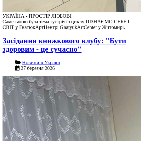
УКРАЇНА - ПРОСТІР ЛЮБОВІ
Саме такою була тема зустрічі з циклу ПІЗНАЄМО СЕБЕ І
СВІТ у ГнатюкАртЦентрі GnatyukArtCenter у Житомирі.
Засідання книжкового клубу: "Бути
здоровим - це сучасно"
Новини в Україні
27 березня 2026