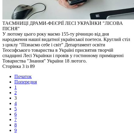
ТАЄМНИЦІ ДРАМИ-ФЕЄРІЇ ЛЕСІ УКРАЇНКИ "ЛІСОВА
ПІСНЯ"
У лютому цього року маємо 155-ту річницю від дня
народження нашої видатної української поетеси. Круглий стіл
з циклу "Пізнаємо себе і світ" Департамент освіти
Теософського товариства в Україні присвятив творчій
спадщині Лесі Українки і провів у гостинному приміщенні
Товариства "Знання" України 18 лютого.
Сторінка 3 із 89
Початок
Попередня
1
2
3
4
5
6
7
8
9