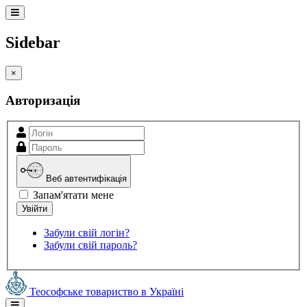
Sidebar
×
Авторизація
Веб автентифікація
Запам'ятати мене
Забули свій логін?
Забули свій пароль?
Теософське товариство в Україні