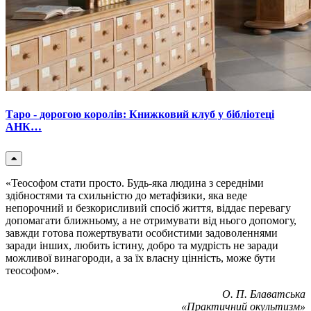
Таро - дорогою королів: Книжковий клуб у бібліотеці
АНК…
«Теософом стати просто. Будь-яка людина з середніми
здібностями та схильністю до метафізики, яка веде
непорочний и безкорисливий спосіб життя, віддає перевагу
допомагати ближньому, а не отримувати від нього допомогу,
завжди готова пожертвувати особистими задоволеннями
заради інших, любить істину, добро та мудрість не заради
можливої винагороди, а за їх власну цінність, може бути
теософом».
О. П. Блаватська
«Практичний окультизм»