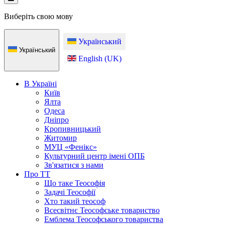
Виберіть свою мову
Український
Український
English (UK)
В Україні
Київ
Ялта
Одеса
Дніпро
Кропивницький
Житомир
МУЦ «Фенікс»
Культурний центр імені ОПБ
Зв'язатися з нами
Про ТТ
Що таке Теософія
Задачі Теософії
Хто такий теософ
Всесвітнє Теософське товариство
Емблема Теософського товариства