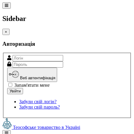
Sidebar
×
Авторизація
Веб автентифікація
Запам'ятати мене
Забули свій логін?
Забули свій пароль?
Теософське товариство в Україні