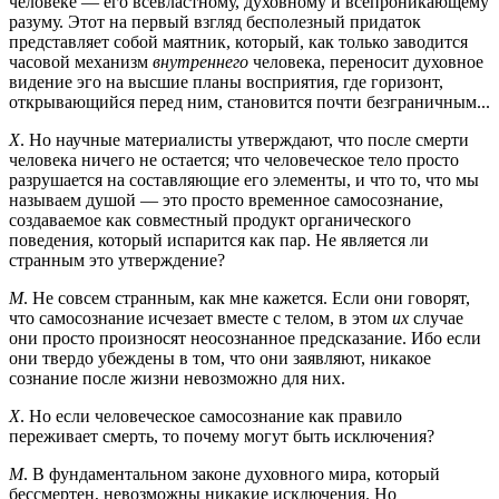
человеке — его всевластному, духовному и всепроникающему
разуму. Этот на первый взгляд бесполезный придаток
представляет собой маятник, который, как только заводится
часовой механизм
внутреннего
человека, переносит духовное
видение эго на высшие планы восприятия, где горизонт,
открывающийся перед ним, становится почти безграничным...
Х
. Но научные материалисты утверждают, что после смерти
человека ничего не остается; что человеческое тело просто
разрушается на составляющие его элементы, и что то, что мы
называем душой — это просто временное самосознание,
создаваемое как совместный продукт органического
поведения, который испарится как пар. Не является ли
странным это утверждение?
М
. Не совсем странным, как мне кажется. Если они говорят,
что самосознание исчезает вместе с телом, в этом
их
случае
они просто произносят неосознанное предсказание. Ибо если
они твердо убеждены в том, что они заявляют, никакое
сознание после жизни невозможно для них.
Х
. Но если человеческое самосознание как правило
переживает смерть, то почему могут быть исключения?
М
. В фундаментальном законе духовного мира, который
бессмертен, невозможны никакие исключения. Но