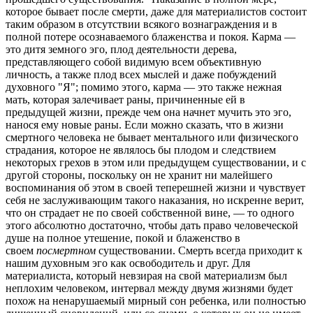
которое бывает после смерти, даже для материалистов состоит
таким образом в отсутствии всякого вознаграждения и в
полной потере осознаваемого блаженства и покоя. Карма —
это дитя земного эго, плод деятельности дерева,
представляющего собой видимую всем объективную
личность, а также плод всех мыслей и даже побуждений
духовного "Я"; помимо этого, карма — это также нежная
мать, которая залечивает раны, причиненные ей в
предыдущей жизни, прежде чем она начнет мучить это эго,
нанося ему новые раны. Если можно сказать, что в жизни
смертного человека не бывает ментального или физического
страдания, которое не являлось бы плодом и следствием
некоторых грехов в этом или предыдущем существовании, и с
другой стороны, поскольку он не хранит ни малейшего
воспоминания об этом в своей теперешней жизни и чувствует
себя не заслуживающим такого наказания, но искренне верит,
что он страдает не по своей собственной вине, — то одного
этого абсолютно достаточно, чтобы дать право человеческой
душе на полное утешение, покой и блаженство в
своем
посмертном
существовании. Смерть всегда приходит к
нашим духовным эго как освободитель и друг. Для
материалиста, который невзирая на свой материализм был
неплохим человеком, интервал между двумя жизнями будет
похож на ненарушаемый мирный сон ребенка, или полностью