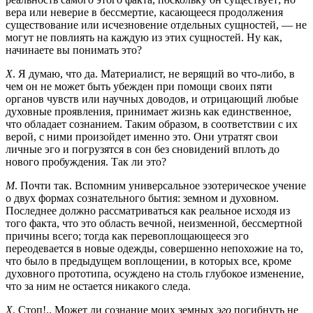
вера или неверие в бессмертие, касающееся продолжения
существование или исчезновение отдельных сущностей, — не
могут не повлиять на каждую из этих сущностей. Ну как,
начинаете вы понимать это?
Х
. Я думаю, что да. Материалист, не верящий во что-либо, в
чем он не может быть убежден при помощи своих пяти
органов чувств или научных доводов, и отрицающий любые
духовные проявления, принимает жизнь как единственное,
что обладает сознанием. Таким образом, в соответствии с их
верой, с ними произойдет именно это. Они утратят свои
личные эго и погрузятся в сон без сновидений вплоть до
нового пробуждения. Так ли это?
М
. Почти так. Вспомним универсальное эзотерическое учение
о двух формах сознательного бытия: земном и духовном.
Последнее должно рассматриваться как реальное исходя из
того факта, что это область вечной, неизменной, бессмертной
причины всего; тогда как перевоплощающееся эго
переодевается в новые одежды, совершенно непохожие на то,
что было в предыдущем воплощении, в которых все, кроме
духовного прототипа, осуждено на столь глубокое изменение,
что за ним не остается никакого следа.
Х
. Стоп!.. Может ли сознание моих земных
эго
погибнуть не