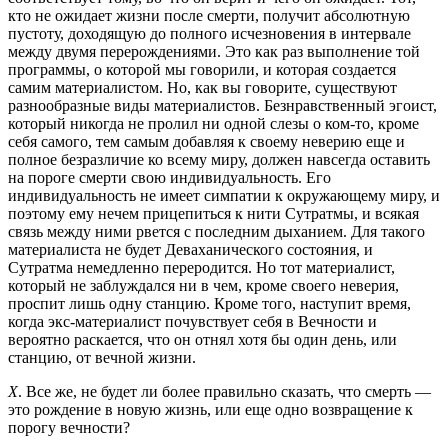
кто не ожидает жизни после смерти, получит абсолютную
пустоту, доходящую до полного исчезновения в интервале
между двумя перерождениями. Это как раз выполнение той
программы, о которой мы говорили, и которая создается
самим материалистом. Но, как вы говорите, существуют
разнообразные виды материалистов. Безнравственный эгоист,
который никогда не пролил ни одной слезы о ком-то, кроме
себя самого, тем самым добавляя к своему неверию еще и
полное безразличие ко всему миру, должен навсегда оставить
на пороге смерти свою индивидуальность. Его
индивидуальность не имеет симпатии к окружающему миру, и
поэтому ему нечем прицепиться к нити Сутратмы, и всякая
связь между ними рвется с последним дыханием. Для такого
материалиста не будет Деваханического состояния, и
Сутратма немедленно переродится. Но тот материалист,
который не заблуждался ни в чем, кроме своего неверия,
проспит лишь одну станцию. Кроме того, наступит время,
когда экс-материалист почувствует себя в Вечности и
вероятно раскается, что он отнял хотя бы один день, или
станцию, от вечной жизни.
Х
. Все же, не будет ли более правильно сказать, что смерть —
это рождение в новую жизнь, или еще одно возвращение к
порогу вечности?