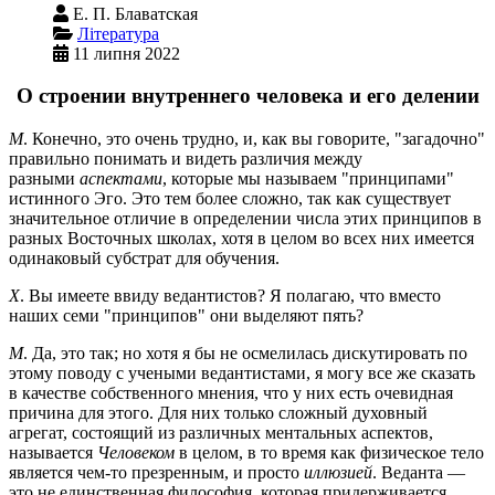
Е. П. Блаватская
Література
11 липня 2022
О строении внутреннего человека и его делении
М
. Конечно, это очень трудно, и, как вы говорите, "загадочно"
правильно понимать и видеть различия между
разными
аспектами
, которые мы называем "принципами"
истинного Эго. Это тем более сложно, так как существует
значительное отличие в определении числа этих принципов в
разных Восточных школах, хотя в целом во всех них имеется
одинаковый субстрат для обучения.
Х
. Вы имеете ввиду ведантистов? Я полагаю, что вместо
наших семи "принципов" они выделяют пять?
М
. Да, это так; но хотя я бы не осмелилась дискутировать по
этому поводу с учеными ведантистами, я могу все же сказать
в качестве собственного мнения, что у них есть очевидная
причина для этого. Для них только сложный духовный
агрегат, состоящий из различных ментальных аспектов,
называется
Человеком
в целом, в то время как физическое тело
является чем-то презренным, и просто
иллюзией
. Веданта —
это не единственная философия, которая придерживается