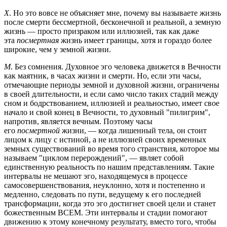
Х
. Но это вовсе не объясняет мне, почему вы называете жизнь
после смерти бессмертной, бесконечной и реальной, а земную
жизнь — просто призраком или иллюзией, так как даже
эта
посмертная
жизнь имеет границы, хотя и гораздо более
широкие, чем у земной жизни.
М
. Без сомнения. Духовное эго человека движется в Вечности
как маятник, в часах жизни и смерти. Но, если эти часы,
отмечающие периоды земной и духовной жизни, ограничены
в своей длительности, и если само число таких стадий между
сном и бодрствованием, иллюзией и реальностью, имеет свое
начало и свой конец в Вечности, то духовный "пилигрим",
напротив, является вечным. Поэтому часы
его
посмертной
жизни, — когда лишенный тела, он стоит
лицом к лицу с истиной, а не иллюзией своих временных
земных существований во время того странствия, которое мы
называем "циклом перерождений", — являет собой
единственную реальность по нашим представлениям. Такие
интервалы не мешают эго, находящемуся в процессе
самосовершенствования, неуклонно, хотя и постепенно и
медленно, следовать по пути, ведущему к его последней
трансформации, когда это эго достигнет своей цели и станет
божественным ВСЕМ. Эти интервалы и стадии помогают
движению к этому конечному результату, вместо того, чтобы