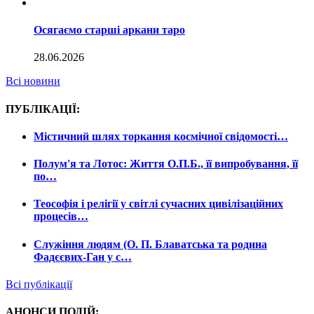
Осягаємо старші аркани таро
28.06.2026
Всі новини
ПУБЛІКАЦІЇ:
Містичний шлях торкання космічної свідомості…
Полум'я та Лотос: Життя О.П.Б., її випробування, її
по…
Теософія і релігії у світлі сучасних цивілізаційних
процесів…
Служіння людям (О. П. Блаватська та родина
Фадєєвих-Ган у с…
Всі публікації
АНОНСИ ПОДІЙ: