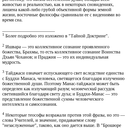
живостью и реальностью, как в некоторых сновидениях,
лишена какой-либо грубой объективной формы земной
жизни, восточные философы сравнивали ее с видениями во
время сна.
_______________________
1
Более подробно это изложено в "Тайной Доктрине".
2
Ишвара — это коллективное сознание проявленного
божества, Брахмы, то есть коллективное сознание Воинства
Дхьян Чоханов; и Праджня — это их индивидуальная
мудрость.
3
Тайджаси означает испускающего свет вследствие единства
с Буддхи Манаса, человека, светящегося благодаря излучению
божественной души. Поэтому Манас-тайджаси может быть
определен как излучающий разум;
человеческий
рассудок
светившийся благодаря свету духа; и Буддхи-Манас — это
представление божественной
суммы
человеческого
интеллекта и самосознания.
4
Некоторые теософы возражали против этой фразы, но это —
слова Учителей, и значение, придаваемое слову
"незаслуженные", таково, как оно дается выше. В "Брошюре