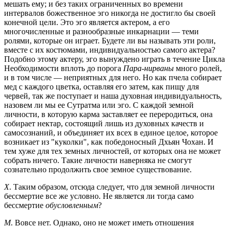
мешать ему; и без таких ограниченных во времени
интервалов божественное эго никогда не достигло бы своей
конечной цели. Это эго является актером, а его
многочисленные и разнообразные инкарнации — теми
ролями, которые он играет. Будете ли вы называть эти роли,
вместе с их костюмами, индивидуальностью самого актера?
Подобно этому актеру, эго вынуждено играть в течение Цикла
Необходимости вплоть до порога
Пара-нирваны
много ролей,
и в том числе — неприятных для него. Но как пчела собирает
мед с каждого цветка, оставляя его затем, как пищу для
червей, так же поступает и наша духовная индивидуальность,
назовем ли мы ее Сутратма или эго. С каждой земной
личности, в которую карма заставляет ее переродиться, она
собирает нектар, состоящий лишь из духовных качеств и
самосознаний, и объединяет их всех в единое целое, которое
возникает из "куколки", как победоносный Дхьян Чохан. И
тем хуже для тех земных личностей, от которых она не может
собрать ничего. Такие личности наверняка не смогут
сознательно продолжить свое земное существование.
Х
. Таким образом, отсюда следует, что для земной личности
бессмертие все же условно. Не является ли тогда само
бессмертие
обусловленным
?
М
. Вовсе нет. Однако, оно не может иметь отношения