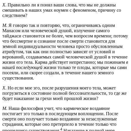
Х
. Правильно ли я понял ваши слова, что мы не должны
смешивать в наших умах ноумен с феноменом, причину со
следствием?
М
. Я говорю так и повторяю, что, ограничиваясь одним
Манасом или человеческой душой, излучение самого
тайджаси становится не более, чем вопросом времени; потому
что бессмертие и сознание после смерти становится для
земной индивидуальности человека просто обусловленным
атрибутом, так как они полностью зависят от условий и
верований, создаваемых самой человеческой душой в течение
жизни его тела. Карма действует непрестанно; мы пожинаем
в
нашей последующей
жизни только те плоды, которые мы сами
посеяли, или скорее создали, в течение нашего земного
существования.
Х
. Но если мое эго, после разрушения моего тела, может
погрузиться в состояние полной бессознательности, то где же
будет наказание за грехи моей прошлой жизни?
М
. Наша философия учит, что кармическое воздаяние
постигает эго только в последующем воплощении. После
смерти оно получает только воздаяние за незаслуженные
страдания, которые оно претерпело в течение только что
4
прошедшего существования.
Наказание в полной мере,