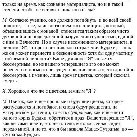
только на время, как сознание материалиста, но и в такой
степени, чтобы не оставить никакого следа?
М
. Согласно учению, оно должно погибнуть, и во всей своей
полноте, — все, за исключением того принципа, который,
объединившись с монадой, становится таким образом чисто
духовной и неподверженной разрушению сущностью, единой
с ним в Вечности. Но в случае несомненного материалиста, в
личном "Я" которого нет никакого отражения Буддхи, — как
же он может перенести в бесконечность хотя бы одну частицу
этой земной личности? Ваше духовное "Я" является
бессмертным; но из вашего теперешнего эго оно может
перенести в посмертное существование лишь то, что достойно
бессмертия, а именно, лишь аромат цветка, который скосила
смерть.
Х
. Хорошо, а что же с цветком, земным "Я"?
М
. Цветок, как и все прошлые и будущие цветы, которые
распускаются и погибают, и снова будут расцветать на
материнском растении, то есть
Сутратме
, как и все дети
одного корня Буддхи, обратится в прах. Ваше теперешнее "Я",
как вы сами знаете, это не то тело, которое сейчас сидит
передо мной, и не то, что я бы назвала Манас-Сутратма, но —
Сутратма-Буддхи.