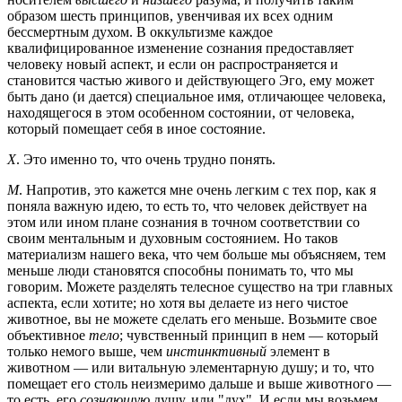
образом шесть принципов, увенчивая их всех одним
бессмертным духом. В оккультизме каждое
квалифицированное изменение сознания предоставляет
человеку новый аспект, и если он распространяется и
становится частью живого и действующего Эго, ему может
быть дано (и дается) специальное имя, отличающее человека,
находящегося в этом особенном состоянии, от человека,
который помещает себя в иное состояние.
Х
. Это именно то, что очень трудно понять.
М
. Напротив, это кажется мне очень легким с тех пор, как я
поняла важную идею, то есть то, что человек действует на
этом или ином плане сознания в точном соответствии со
своим ментальным и духовным состоянием. Но таков
материализм нашего века, что чем больше мы объясняем, тем
меньше люди становятся способны понимать то, что мы
говорим. Можете разделять телесное существо на три главных
аспекта, если хотите; но хотя вы делаете из него чистое
животное, вы не можете сделать его меньше. Возьмите свое
объективное
тело
; чувственный принцип в нем — который
только немого выше, чем
инстинктивный
элемент в
животном — или витальную элементарную душу; и то, что
помещает его столь неизмеримо дальше и выше животного —
то есть, его
сознающую
душу, или "дух". И если мы возьмем