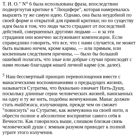
o
T. И. О." N
6 была использована фраза, впоследствии
подвергнутая критике в "Люцифере", которая намеревалась
выразить ту же самую идею. Однако, она была неудобной по
своей форме и открытой для прямой критики; но по существу
идея была в том, что люди часто страдают от последствий
действий, совершенных другими людьми — и за эти
страдания они конечно заслуживают компенсации. Если
справедливо говорить, что все, что с нами случается, не может
быть вызвано ничем, кроме кармы, — или прямым, или
косвенным следствием причины, — было бы большой
ошибкой полагать, что злые или добрые случаи происходят с
нами
только
благодаря
нашей
личной карме (см. далее).
5
Наш бессмертный принцип перевоплощения вместе с
манасическими воспоминаниями о предыдущих жизнях,
называется Сутратма, что буквально означает Нить-Душу,
поскольку длинные серии человеческих жизней, нанизанных
на одну и ту же нить, подобны жемчужинам. Манас должен
стать
тайджаси
, излучающим, прежде чем он сможет
"повиснуть" на Сутратме, как жемчужина на своей нити, и
обрести полное и абсолютное восприятие самого себя в
Вечности. Как говорилось выше, слишком близкая связь
человеческой души с земным разумом приводит к полной
утрате этого излучения.