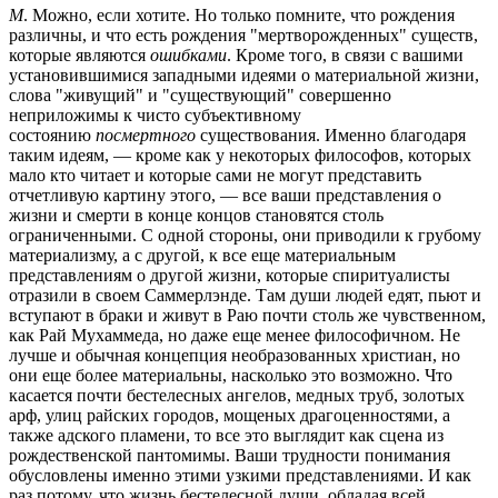
М
. Можно, если хотите. Но только помните, что рождения
различны, и что есть рождения "мертворожденных" существ,
которые являются
ошибками
. Кроме того, в связи с вашими
установившимися западными идеями о материальной жизни,
слова "живущий" и "существующий" совершенно
неприложимы к чисто субъективному
состоянию
посмертного
существования. Именно благодаря
таким идеям, — кроме как у некоторых философов, которых
мало кто читает и которые сами не могут представить
отчетливую картину этого, — все ваши представления о
жизни и смерти в конце концов становятся столь
ограниченными. С одной стороны, они приводили к грубому
материализму, а с другой, к все еще материальным
представлениям о другой жизни, которые спиритуалисты
отразили в своем Саммерлэнде. Там души людей едят, пьют и
вступают в браки и живут в Раю почти столь же чувственном,
как Рай Мухаммеда, но даже еще менее философичном. Не
лучше и обычная концепция необразованных христиан, но
они еще более материальны, насколько это возможно. Что
касается почти бестелесных ангелов, медных труб, золотых
арф, улиц райских городов, мощеных драгоценностями, а
также адского пламени, то все это выглядит как сцена из
рождественской пантомимы. Ваши трудности понимания
обусловлены именно этими узкими представлениями. И как
раз потому, что жизнь бестелесной души, обладая всей