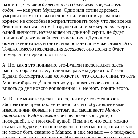
разницы, чем
между лесом и его деревьями, озером и его
водой
, — как учит Мундака. Одно или сотни деревьев,
умерших от утраты жизненных сил или от вырывания с
корнем, не способны воспрепятствовать тому, что лес все же
будет оставаться лесом. Разрушение или
посмертная
смерть
одной личности, исчезающей из длинной серии, не будет
причиной даже малейшего изменения в Духовном
божественном
эго
, и оно всегда останется тем же самым Эго.
Только, вместо переживания
Девахана
, оно должно будет
немедленно перевоплотиться.
Х
. Но, как я это понимаю, эго-Буддхи представляет здесь
равным образом и лес, и личные разумы деревьев. И если
Буддхи бессмертно, как же может то, что сходно с ним, то есть
3
Манас-тайджаси,
полностью утрачивать свое сознание
вплоть до дня нового воплощения? Я не могу понять этого.
М
. Вы не можете сделать этого, потому что смешиваете
абстрактное представление целого с его обусловленными
изменениями формы; и поэтому вы смешиваете
Манас-
тайджаси, Буддхический
свет человеческой души, с
последней, т. е. плотской душой. Помните, что если можно
сказать о Буддхи, что оно безусловно бессмертно, то же самое
не может быть сказано о Манасе, и еще меньше — о тайджаси,
который является атрибутом. Никакое
посмертное
сознание