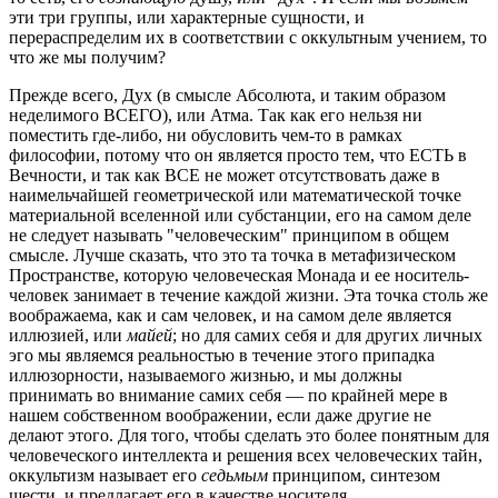
эти три группы, или характерные сущности, и
перераспределим их в соответствии с оккультным учением, то
что же мы получим?
Прежде всего, Дух (в смысле Абсолюта, и таким образом
неделимого ВСЕГО), или Атма. Так как его нельзя ни
поместить где-либо, ни обусловить чем-то в рамках
философии, потому что он является просто тем, что ЕСТЬ в
Вечности, и так как ВСЕ не может отсутствовать даже в
наимельчайшей геометрической или математической точке
материальной вселенной или субстанции, его на самом деле
не следует называть "человеческим" принципом в общем
смысле. Лучше сказать, что это та точка в метафизическом
Пространстве, которую человеческая Монада и ее носитель-
человек занимает в течение каждой жизни. Эта точка столь же
воображаема, как и сам человек, и на самом деле является
иллюзией, или
майей
; но для самих себя и для других личных
эго мы являемся реальностью в течение этого припадка
иллюзорности, называемого жизнью, и мы должны
принимать во внимание самих себя — по крайней мере в
нашем собственном воображении, если даже другие не
делают этого. Для того, чтобы сделать это более понятным для
человеческого интеллекта и решения всех человеческих тайн,
оккультизм называет его
седьмым
принципом, синтезом
шести, и предлагает его в качестве носителя