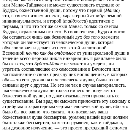
или Манас-Тайджаси не может существовать отдельно от
Буддхи, божественной души, потому что первый (
Манас
) —
это, в своем низшем аспекте, характерный атрибут земной
индивидуальности, и второй (
тайджаси
) идентичен с
первым, и что это тот же самый Манас, только со светом
Буддхи, отраженным от него. В свою очередь, Буддхи могло
бы оставаться лишь как безличный дух без того элемента,
который он заимствует из человеческой души, которая
обусловливает и делает из него в этой иллюзорной
Вселенной
нечто как бы отдельное
от универсальной души в
течение всего периода цикла инкарнации. Правильнее было
бы сказать, что
Буддхи-Манас
не может ни умереть, ни
утратить составляющее его самосознание в Вечности или
воспоминание о своих предыдущих воплощениях, в которых
оба — то есть духовная и человеческая души, были тесно
связаны друг с другом. Но это не так в случае материалиста,
чья человеческая душа не только ничего не получает от
божественной души, но даже отказывается признавать ее
существование. Вы вряд ли сможете приложить эту аксиому к
атрибутам и характерным чертам человеческой души, ибо это
было бы все равно, что сказать, что поскольку ваша
божественная душа бессмертна, румянец вашей щеки должен
быть также бессмертен; хотя этот румянец, как и тайджаси,
или духовное излучение, — это просто преходящий феномен.