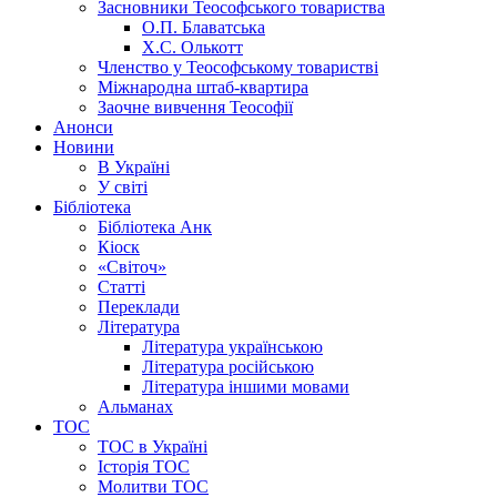
Засновники Теософського товариства
О.П. Блаватська
Х.С. Олькотт
Членство у Теософському товаристві
Міжнародна штаб-квартира
Заочне вивчення Теософії
Анонси
Новини
В Україні
У світі
Бібліотека
Бібліотека Анк
Кіоск
«Світоч»
Статті
Переклади
Література
Література українською
Література російською
Література іншими мовами
Альманах
ТОС
ТОС в Україні
Історія ТОС
Молитви ТОС