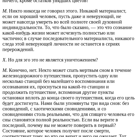
ничего, кроме остатков увядших цветов!
М
. Никто никогда не говорил этого. Никакой материалист,
если он хороший человек, пусть даже и неверующий, не
может навсегда умереть во всей полноте своей духовной
индивидуальности. То, что было сказано, — это что сознание
какой-нибудь жизни может исчезнуть полностью или
частично; в случае последовательного материалиста, никакого
следа этой неверующей личности не останется в сериях
перерождений.
Х
. Но для эго это не является уничтожением?
М
. Конечно, нет. Некто может спать мертвым сном в течение
железнодорожного путешествия, пропустить одну или
несколько станций без малейшего воспоминания или
осознавания их, проснуться на какой-то станции и
продолжить путешествие, вспоминая другие пункты
остановки вплоть до конца своего путешествия, когда его цель
будет достигнута. Нами были упомянуты три вида снов: без
сновидений, с хаотическими сновидениями, и со
сновидениями столь реальными, что для спящего человека его
сны становятся полной реальностью. Если вы верите в
последний, почему вы не можете поверить в первый?
Состояние, которое человек получит после смерти,
соответствует тому, во что он верит и чего он ожидает. Тот,