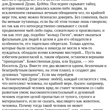
для
Духовной
Души,
Буддхи
. Последнее скрывает тайну,
которая никогда не давалась каким-либо людям, за
исключением связанных вечным обещанием
чел
, по крайней
мере тем, кому можно безопасно доверять. Без сомнения, было
бы меньше путаницы, если бы об этом только лишь говорили;
но так как его непосредственно связывают с силой
продвижения чьей-либо пары, сознательно и произвольно, и
так как этот дар, подобно "кольцу Гигеи", может оказаться
фатальным для людей в целом и для его обладателя в
особенности, его тщательно оберегали. Только адепты,
которые были испытаны и никогда не могли в чем-то
нуждаться, обладали всеми ключами мистерий... Пусть мы
избегнем разногласий и, таким образом, останемся верными
"принципам". Божественная душа, или Буддхи, — это
Носитель Духа. Вместе эти два являются одним, безличным и
безатрибутным (конечно, на этом плане), и создают два
духовных "принципа". Если мы перейдем
к
Человеческой
Душе (
манас людей
), каждый согласится с тем,
что интеллект человека, по крайней мере,
дуален
: например,
высокоразумный человек вряд ли станет человеком со слабо
развитым умом; высокоинтеллектуальный и духовный
человек отделен целой пропастью от тупого, глупого и
материального, если не сказать, мыслящего как животное,
человека. Почему тогда такой человек не может
характеризоваться двумя "принципами", или, скорее, двумя