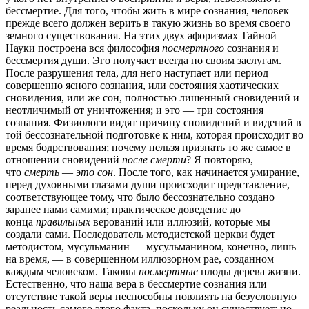
бессмертие. Для того, чтобы жить в мире сознания, человек
прежде всего должен верить в такую жизнь во время своего
земного существования. На этих двух афоризмах Тайной
Науки построена вся философия
посмертного
сознания и
бессмертия души. Эго получает всегда по своим заслугам.
После разрушения тела, для него наступает или период
совершенно ясного сознания, или состояния хаотических
сновидения, или же сон, полностью лишенный сновидений и
неотличимый от уничтожения; и это — три состояния
сознания. Физиологи видят причину сновидений и видений в
той бессознательной подготовке к ним, которая происходит во
время бодрствования; почему нельзя признать то же самое в
отношении сновидений
после смерти
? Я повторяю,
что
смерть
—
это сон
. После того, как начинается умирание,
перед духовными глазами души происходит представление,
соответствующее тому, что было бессознательно создано
заранее нами самими; практическое доведение до
конца
правильных
верований или иллюзий, которые мы
создали сами. Последователь методистской церкви будет
методистом, мусульманин — мусульманином, конечно, лишь
на время, — в совершенном иллюзорном рае, созданном
каждым человеком. Таковы
посмертные
плоды дерева жизни.
Естественно, что наша вера в бессмертие сознания или
отсутствие такой веры неспособны повлиять на безусловную
реальность самого этого факта, поскольку он существует; но