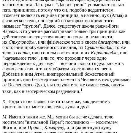
такого мнения. Лао-цзы в "Дао дэ цзине" упоминает только
пять принципов, потому что он, подобно ведантистам,
избегает включать еще два принципа, а именно, дух (Атма) и
физическое тело, последний из которых он кроме того
называет "трупом". Далее, существует школа раджа-йоги
Чараки. Это учение рассматривает только три принципа как
действительно существующие; но тогда, в реальности,
их
Стхулопадхи
, или физическое тело в своем
джаграта
, или
состоянии пробужденного сознания, их
Сукшмопадхи
, то же
тело в
свапна
, или сонном состоянии, и их
Каранопадхи
, или
"каузальное тело", или то, что проходит через одно
перерождение к другому, — все они являются дуальными в
своих аспектах, и таким образом их становится шесть.
Добавив к ним Атма, внеперсональный божественный
принцип, или бессмертный элемент в Человеке, неотделимый
от Вселенского Духа, вы получите те же самые семь, опять-
1
таки, как в эзотерическом разделении.
Х
. Тогда это выглядит почти таким же, как деление у
христианских мистиков: тело, душа и дух?
М
. Именно таким же. Мы могли бы легче сделать тело
носителем "витальной Пары"; последнюю — носителем
Жизни, или
Праны; Камарупу
, или (животную) душу —
носителем
высшего
и
низшего
разума, и получить таким