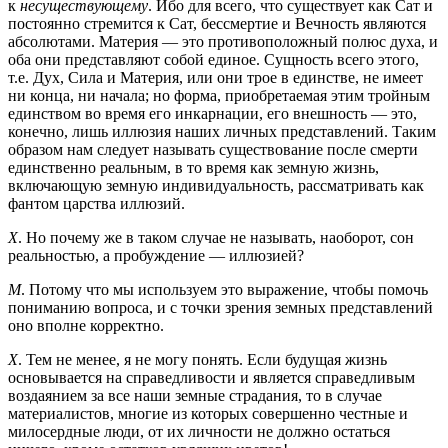
к
несуществующему
. Ибо для всего, что существует как Сат и
постоянно стремится к Сат, бессмертие и Вечность являются
абсолютами. Материя — это противоположный полюс духа, и
оба они представляют собой единое. Сущность всего этого,
т.е. Дух, Сила и Материя, или они трое в единстве, не имеет
ни конца, ни начала; но форма, приобретаемая этим тройным
единством во время его инкарнации, его внешность — это,
конечно, лишь иллюзия наших личных представлений. Таким
образом нам следует называть существование после смерти
единственно реальным, в то время как земную жизнь,
включающую земную индивидуальность, рассматривать как
фантом царства иллюзий.
Х
. Но почему же в таком случае не называть, наоборот, сон
реальностью, а пробуждение — иллюзией?
М
. Потому что мы используем это выражение, чтобы помочь
пониманию вопроса, и с точки зрения земных представлений
оно вполне корректно.
Х
. Тем не менее, я не могу понять. Если будущая жизнь
основывается на справедливости и является справедливым
воздаянием за все наши земные страдания, то в случае
материалистов, многие из которых совершенно честные и
милосердные люди, от их личности не должно остаться