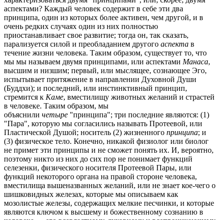
аспектами? Каждый человек содержит в себе эти два
принципа, один из которых более активен, чем другой, и в
очень редких случаях один из них полностью
приостанавливает свое развитие; тогда он, так сказать,
парализуется силой и преобладанием другого
аспекта
в
течение жизни человека. Таким образом, существует то, что
мы мы называем двумя принципами, или аспектами
Манаса
,
высшим и низшим; первый, или мыслящее, сознающее Эго,
испытывает притяжение в направлении Духовной Души
(Буддхи); и последний, или инстинктивный принцип,
стремится к
Каме
, вместилищу животных желаний и страстей
в человеке. Таким образом, мы
объяснили
четыре
"принципа"; три последние являются: (1)
"Пара", которую мы согласились называть Протеевой, или
Пластической Душой; носитель (2) жизненного
принципа
; и
(3) физическое тело. Конечно, никакой физиолог или биолог
не примет эти принципы и не сможет понять их. И, вероятно,
поэтому никто из них до сих пор не понимает функций
селезенки, физического носителя Протеевой Пары, или
функций некоторого органа на правой стороне человека,
вместилища вышеназванных желаний, или не знает кое-чего о
шишковидных железах, которые мы описываем как
мозолистые железы, содержащих мелкие песчинки, и которые
являются ключом к высшему и божественному сознанию в