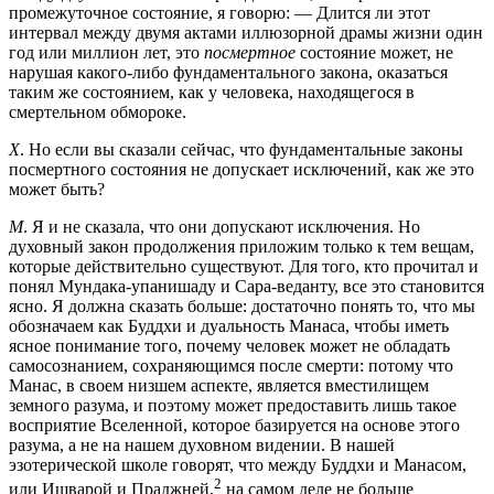
промежуточное состояние, я говорю: — Длится ли этот
интервал между двумя актами иллюзорной драмы жизни один
год или миллион лет, это
посмертное
состояние может, не
нарушая какого-либо фундаментального закона, оказаться
таким же состоянием, как у человека, находящегося в
смертельном обмороке.
Х
. Но если вы сказали сейчас, что фундаментальные законы
посмертного состояния не допускает исключений, как же это
может быть?
М
. Я и не сказала, что они допускают исключения. Но
духовный закон продолжения приложим только к тем вещам,
которые действительно существуют. Для того, кто прочитал и
понял Мундака-упанишаду и Сара-веданту, все это становится
ясно. Я должна сказать больше: достаточно понять то, что мы
обозначаем как Буддхи и дуальность Манаса, чтобы иметь
ясное понимание того, почему человек может не обладать
самосознанием, сохраняющимся после смерти: потому что
Манас, в своем низшем аспекте, является вместилищем
земного разума, и поэтому может предоставить лишь такое
восприятие Вселенной, которое базируется на основе этого
разума, а не на нашем духовном видении. В нашей
эзотерической школе говорят, что между Буддхи и Манасом,
2
или Ишварой и Праджней,
на самом деле не больше