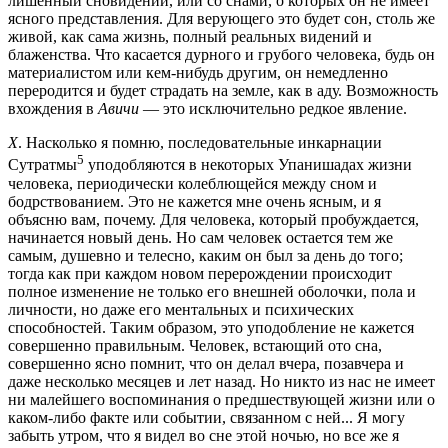
лишенный сновидений, или со снами, о которых он не имеет
ясного представления. Для верующего это будет сон, столь же
живой, как сама жизнь, полный реальных видений и
блаженства. Что касается дурного и грубого человека, будь он
материалистом или кем-нибудь другим, он немедленно
переродится и будет страдать на земле, как в аду. Возможность
вхождения в
Авичи
— это исключительно редкое явление.
Х
. Насколько я помню, последовательные инкарнации
5
Сутратмы
уподобляются в некоторых Упанишадах жизни
человека, периодически колеблющейся между сном и
бодрствованием. Это не кажется мне очень ясным, и я
объясню вам, почему. Для человека, который пробуждается,
начинается новый день. Но сам человек остается тем же
самым, душевно и телесно, каким он был за день до того;
тогда как при каждом новом перерождении происходит
полное изменение не только его внешней оболочки, пола и
личности, но даже его ментальных и психических
способностей. Таким образом, это уподобление не кажется
совершенно правильным. Человек, встающий ото сна,
совершенно ясно помнит, что он делал вчера, позавчера и
даже несколько месяцев и лет назад. Но никто из нас не имеет
ни малейшего воспоминания о предшествующей жизни или о
каком-либо факте или событии, связанном с ней... Я могу
забыть утром, что я видел во сне этой ночью, но все же я