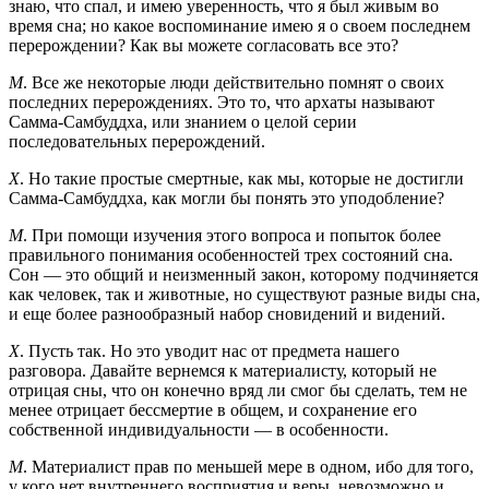
знаю, что спал, и имею уверенность, что я был живым во
время сна; но какое воспоминание имею я о своем последнем
перерождении? Как вы можете согласовать все это?
М
. Все же некоторые люди действительно помнят о своих
последних перерождениях. Это то, что архаты называют
Самма-Самбуддха, или знанием о целой серии
последовательных перерождений.
Х
. Но такие простые смертные, как мы, которые не достигли
Самма-Самбуддха, как могли бы понять это уподобление?
М
. При помощи изучения этого вопроса и попыток более
правильного понимания особенностей трех состояний сна.
Сон — это общий и неизменный закон, которому подчиняется
как человек, так и животные, но существуют разные виды сна,
и еще более разнообразный набор сновидений и видений.
Х
. Пусть так. Но это уводит нас от предмета нашего
разговора. Давайте вернемся к материалисту, который не
отрицая сны, что он конечно вряд ли смог бы сделать, тем не
менее отрицает бессмертие в общем, и сохранение его
собственной индивидуальности — в особенности.
М
. Материалист прав по меньшей мере в одном, ибо для того,
у кого нет внутреннего восприятия и веры, невозможно и