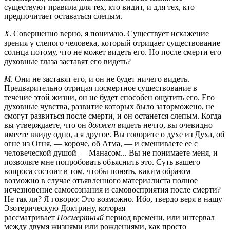
существуют правила для тех, кто видит, и для тех, кто
предпочитает оставаться слепым.
Х
. Совершенно верно, я понимаю. Существует искажение
зрения у слепого человека, который отрицает существование
солнца потому, что не может видеть его. Но после смерти его
духовные глаза заставят его видеть?
М
. Они не заставят его, и он не будет ничего видеть.
Предварительно отрицая посмертное существование в
течение этой жизни, он не будет способен ощутить его. Его
духовные чувства, развитие которых было заторможено, не
смогут развиться после смерти, и он останется слепым. Когда
вы утверждаете, что он
должен
видеть нечто, вы очевидно
имеете ввиду одно, а я другое. Вы говорите о духе из Духа, об
огне из Огня, — короче, об Атма, — и смешиваете ее с
человеческой душой — Манасом... Вы не понимаете меня, и
позвольте мне попробовать объяснить это. Суть вашего
вопроса состоит в том, чтобы понять, каким образом
возможно в случае отъявленного материалиста полное
исчезновение самосознания и самовосприятия после смерти?
Не так ли? Я говорю: Это возможно. Ибо, твердо веря в нашу
Эзотерическую Доктрину, которая
рассматривает
Посмертный
период времени, или интервал
между двумя жизнями или рождениями, как просто