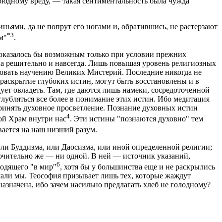
оюдному вреду, — такая сентиментальность была чужда
ньями, да не попрут его ногами и, обратившись, не растерзают
*3
м"
.
 оказалось бы возможным только при условии прежних
ена решительно и навсегда. Лишь повышая уровень религиозных
вовать научению Великих Мистерий. Последние никогда не
 раскрытие глубоких истин, могут быть восстановлены и в
ует овладеть. Там, где даются лишь намеки, сосредоточенной
лубляться все более в понимание этих истин. Ибо медитация
принять духовное просветление. Познание духовных истин
4
вой Храм внутри нас
. Эти истины "познаются духовно" тем
ивается на наш низший разум.
или Буддизма, или Даосизма, или иной определенной религии;
лючительно же — ни одной. В ней — источник указаний,
6
ходящего "в мир"
, хотя бы у большинства еще и не раскрылись
ышали мы. Теософия призывает лишь тех, которые жаждут
назначена, ибо зачем насильно предлагать хлеб не голодному?