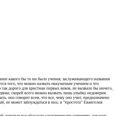
вание какого бы то ни было учения, заслуживающего названия
тся того, что можно назвать оккультным учением и что
так дорого для христиан первых веков, не вызвало бы ничего,
ркви, скорей всего можно вызвать лишь улыбку недоверия.
ать, оно говорит всем, что все, чему оно учит, предназначено
й, не может заблуждаться в них, и "простота" Евангелия
ий, которые все обладали сокровенными учениями, доказать,