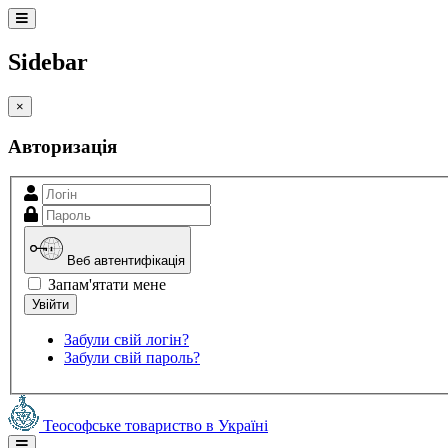
Sidebar
×
Авторизація
Веб автентифікація
Запам'ятати мене
Забули свій логін?
Забули свій пароль?
Теософське товариство в Україні