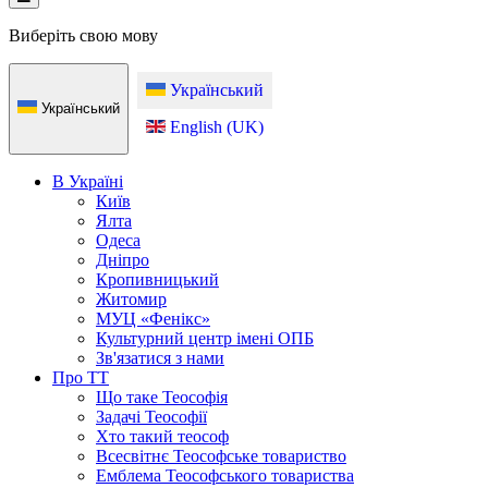
Виберіть свою мову
Український
Український
English (UK)
В Україні
Київ
Ялта
Одеса
Дніпро
Кропивницький
Житомир
МУЦ «Фенікс»
Культурний центр імені ОПБ
Зв'язатися з нами
Про ТТ
Що таке Теософія
Задачі Теософії
Хто такий теософ
Всесвітнє Теософське товариство
Емблема Теософського товариства