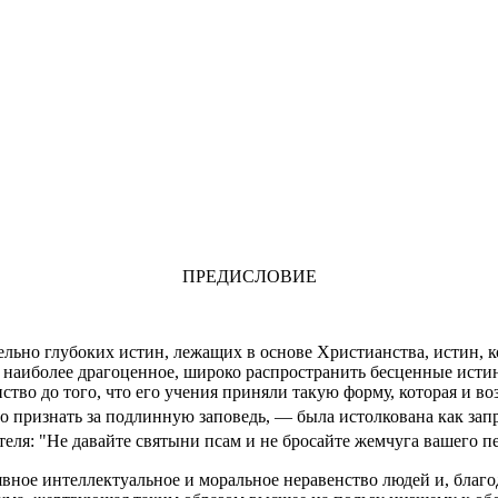
ПРЕДИСЛОВИЕ
ельно глубоких истин, лежащих в основе Христианства, истин,
 наиболее драгоценное, широко распространить бесценные истин
ство до того, что его учения приняли такую форму, которая и в
но признать за подлинную заповедь, — была истолкована как зап
теля: "Не давайте святыни псам и не бросайте жемчуга вашего п
вное интеллектуальное и моральное неравенство людей и, благо