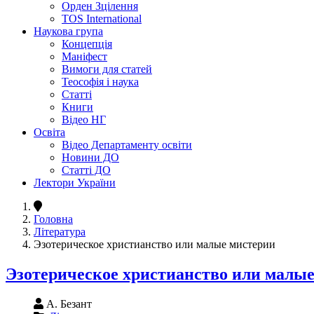
Орден Зцілення
TOS International
Наукова група
Концепція
Маніфест
Вимоги для статей
Теософія і наука
Статті
Книги
Відео НГ
Освіта
Відео Департаменту освіти
Новини ДО
Статті ДО
Лектори України
Головна
Література
Эзотерическое христианство или малые мистерии
Эзотерическое христианство или малы
А. Безант