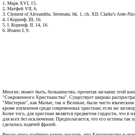
1. Марк XVI, 15.
2. Матфей VII, 6.
3. Clement of Alexandriа.
Stromata
, bk. 1, ch. XII. Clarke's Ante-Nic
4. I Коринф. III, 16.
5. I. Коринф. II. 14, 16.
6. Иоанн I, 9.
Многие, может быть, большинство, прочитав заглавие этой кни
"Сокровенного Христианства". Существует широко распростране
"Мистерии", как Малые, так и Великие, были чисто языческим 
кроме изумления среди современных христиан; если же загово
Более того, для христиан является предметом гордости, что в их
для всех без исключения. Предполагается, что его истины так 
сделалась ходячей фразой.
Ввиду этого особенно важно доказать, что Христианство в сво