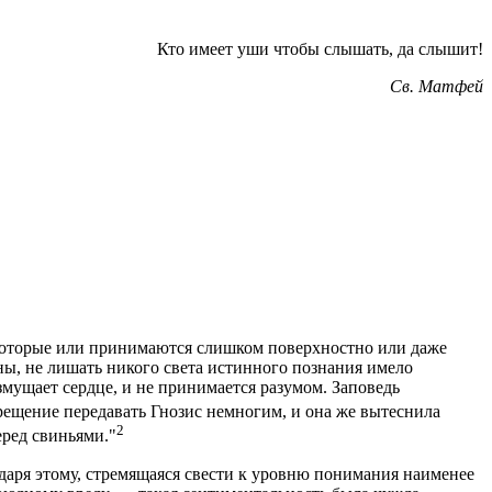
Кто имеет уши чтобы слышать, да слышит!
Св. Матфей
 которые или принимаются слишком поверхностно или даже
ы, не лишать никого света истинного познания имело
озмущает сердце, и не принимается разумом. Заповедь
рещение передавать Гнозис немногим, и она же вытеснила
2
еред свиньями."
даря этому, стремящаяся свести к уровню понимания наименее