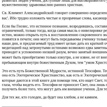
развитых людей учения, доступные лишь для высокоразвитого 
мужественному здравомыслию ранних христиан.
Св. Климент Александрийский говорит совершенно определенно:
вас'. Ибо трудно изложить чистые и прозрачные слова, касаю
Если бы Гнозис, это истинное познание, возродившись, соста
ограничений, только тогда, когда самая мысль о нивелировке 
истин, можно открыть путь к восстановлению сокровенного з
появятся в печати; они могут быть передаваемы ученику тольк
наши дни, и предлагаемый труд имеет целью дать их краткий о
медитацией над затронутыми истинами возможно едва заметные
приводит к успокоению низший разум, вечно занятый внешними
может быть приобретаемо только изнутри, а не извне, не от в
пребывающим внутри божественным Духом, тем "умом Христов
Это есть путь Божественной Мудрости, истинной Теософии. Тео
она есть Эзотерическое Христианство, как есть и Эзотеричес
которые даются в этой книге для помощи тем, кто ищет Свет, 
глаза, чтобы видеть его. Теософия не приносит Свет, она лишь
получить более того, что могут дать им внешние учения. Для т
Для тех же, кто голоден, да будет она хлебом, а не камнем.
_____________________