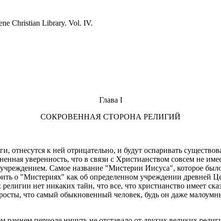
ene Christian Library. Vol. IV.
Глава I
СОКРОВЕННАЯ СТОРОНА РЕЛИГИЙ
ги, отнесутся к ней отрицательно, и будут оспаривать существо
нная уверенность, что в связи с Христианством совсем не имее
учреждением. Самое название "Мистерии Иисуса", которое было 
рить о "Мистериях" как об определенном учреждении древней Це
 религии нет никаких тайн, что все, что христианство имеет сказ
просты, что самый обыкновенный человек, будь он даже малоумны
ем раннем периоде ничуть не отставало от других великих религ