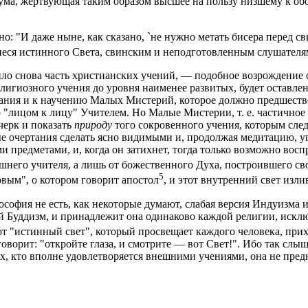
ума, жертвующая таким образом высшее на пользу низшему к об
 "И даже ныне, как сказано, `не нужно метать бисера перед сви
щиеся истинного Света, свинским и неподготовленным слушателя
вило снова часть христианских учений, — подобное возрождение
религиозного учения до уровня наименее развитых, будет оставл
нания и к научению Малых Мистерий, которое должно предшест
о "лицом к лицу" Учителем. Но Малые Мистерии, т. е. частичное
черк и показать
природу
того сокровенного учения, которым след
 очертания сделать ясно видимыми и, продолжая медитацию, уг
 предметами, и, когда он затихнет, тогда только возможно вос
нешнего учителя, а лишь от божественного Духа, построившего с
5
ым", о котором говорит апостол
, и этот внутренний свет изл
софия не есть, как некоторые думают, слабая версия Индуизма 
кий Буддизм, и принадлежит она одинаково каждой религии, иск
тот "истинный свет", который просвещает каждого человека, при
 говорит: "откройте глаза, и смотрите — вот Свет!". Ибо так сл
ех, кто вполне удовлетворяется внешними учениями, она не пред