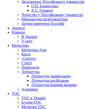
Засновники Теософського товариства
О.П. Блаватська
Х.С. Олькотт
Членство у Теософському товаристві
Міжнародна штаб-квартира
Заочне вивчення Теософії
Анонси
Новини
В Україні
У світі
Бібліотека
Бібліотека Анк
Кіоск
«Світоч»
Статті
Переклади
Література
Література українською
Література російською
Література іншими мовами
Альманах
ТОС
ТОС в Україні
Історія ТОС
Молитви ТОС