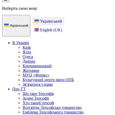
Виберіть свою мову
Український
Український
English (UK)
В Україні
Київ
Ялта
Одеса
Дніпро
Кропивницький
Житомир
МУЦ «Фенікс»
Культурний центр імені ОПБ
Зв'язатися з нами
Про ТТ
Що таке Теософія
Задачі Теософії
Хто такий теософ
Всесвітнє Теософське товариство
Емблема Теософського товариства