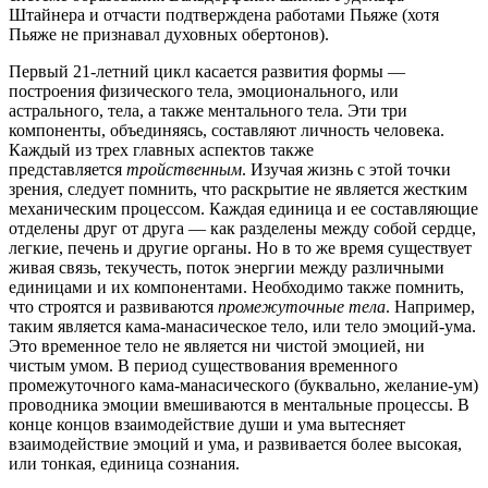
Штайнера и отчасти подтверждена работами Пьяже (хотя
Пьяже не признавал духовных обертонов).
Первый 21-летний цикл касается развития формы —
построения физического тела, эмоционального, или
астрального, тела, а также ментального тела. Эти три
компоненты, объединяясь, составляют личность человека.
Каждый из трех главных аспектов также
представляется
тройственным
. Изучая жизнь с этой точки
зрения, следует помнить, что раскрытие не является жестким
механическим процессом. Каждая единица и ее составляющие
отделены друг от друга — как разделены между собой сердце,
легкие, печень и другие органы. Но в то же время существует
живая связь, текучесть, поток энергии между различными
единицами и их компонентами. Необходимо также помнить,
что строятся и развиваются
промежуточные тела
. Например,
таким является кама-манасическое тело, или тело эмоций-ума.
Это временное тело не является ни чистой эмоцией, ни
чистым умом. В период существования временного
промежуточного кама-манасического (буквально, желание-ум)
проводника эмоции вмешиваются в ментальные процессы. В
конце концов взаимодействие души и ума вытесняет
взаимодействие эмоций и ума, и развивается более высокая,
или тонкая, единица сознания.