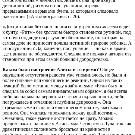
самостоятельным личностям. Жизнь была проникнута
дисциплиной, ритмом и послушанием, изредка
прерываемыми взрывами бунта, за которыми следовало
наказание» («Автобиография», с. 26).
«Дисциплина» без наполнения ее внутренним
смыслом
ведет
к бунту. «Ритм» без
красоты
быстро становится рутиной, под
которую подводится разумное обоснование, но которая на
самом деле не приносит пользы истинной природе ребенка. А
«послушание»? Да, конечно, послушание — но как в армии,
где приказы не обсуждаются. Следование порядку, авторитету
становится при этом самой большой добродетелью.
Каким было настроение Алисы в то время?
Общее
ощущение отсутствия радости уже упоминалось, но были и
более сильные психологические реакции. Одной из таких
реакций было метание между крайностями: «Если бы я не
следила за собой самым внимательным образом, я бы всегда
либо воспаряла на вершины счастья и окрыленности, либо
погружалась в отчаяние и глубины депрессии». Она
стремилась «жить на психологическом плато», высоком и
ровном. Она училась «проходить между крайностями».
Очевидно, такое умение достигается не сразу. Можно
предположить наличие у Алисы ума Четвертого Луча, так как
драматическая склонность бросаться из крайности в
крайность на это указывает. Однако, Первый Луч ее личности