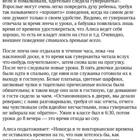
вели и помалкивали, бдительно следила гувернантка».
Взрослые могут очень легко повредить духу ребенка, требуя
так называемого «хорошего» поведения, когда на самом деле
они думают только о своем удобстве. Видимо, ее гувернантка
отвечала за время ленча и уроки, а бабушка появлялась лишь
время от времени удостовериться, что Алиса ведет себя
хорошо, то есть не кладет локти на стол и т.д. Очевидно,
внешнее поведение
ставилось превыше всего
.
После ленча они отдыхали в течение часа, лежа «на
наклонной доске, в то время как гувернантка читала вслух
что-нибудь поучительное», затем снова шли на прогулку.
После чего следовали новые уроки. В пять девочки должны
были идти в спальню, где няня или служанка готовили их к
выходу в гостиную. Белые платьица, цветные шарфики,
шелковые чулки и тщательно причесанные волосы были
обязательны; в таком виде они шли в гостиную, где домашние
и гости сидели за чаем. «Остановившись в дверях, мы делали
реверанс; с нами разговаривали, требуя от нас отчета, отчего
мы чувствовали себя вдвойне несчастными, пока гувернантка
не забирала нас обратно». Ужин в классе был в 6:30, потом
уроки до 8 вечера — это время отхода ко сну.
Алиса подытоживает: «Никогда в те викторианские времена
не оставалось времени на то, что нам хотелось бы, как