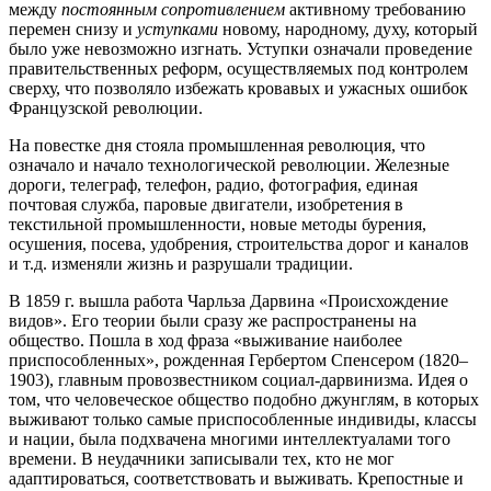
между
постоянным сопротивлением
активному требованию
перемен снизу и
уступками
новому, народному, духу, который
было уже невозможно изгнать. Уступки означали проведение
правительственных реформ, осуществляемых под контролем
сверху, что позволяло избежать кровавых и ужасных ошибок
Французской революции.
На повестке дня стояла промышленная революция, что
означало и начало технологической революции. Железные
дороги, телеграф, телефон, радио, фотография, единая
почтовая служба, паровые двигатели, изобретения в
текстильной промышленности, новые методы бурения,
осушения, посева, удобрения, строительства дорог и каналов
и т.д. изменяли жизнь и разрушали традиции.
В 1859 г. вышла работа Чарльза Дарвина «Происхождение
видов». Его теории были сразу же распространены на
общество. Пошла в ход фраза «выживание наиболее
приспособленных», рожденная Гербертом Спенсером (1820–
1903), главным провозвестником социал-дарвинизма. Идея о
том, что человеческое общество подобно джунглям, в которых
выживают только самые приспособленные индивиды, классы
и нации, была подхвачена многими интеллектуалами того
времени. В неудачники записывали тех, кто не мог
адаптироваться, соответствовать и выживать. Крепостные и