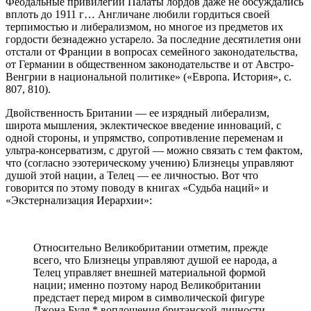
Феодальные привилегии Палаты лордов даже не обсуждались
вплоть до 1911 г… Англичане любили гордиться своей
терпимостью и либерализмом, но многое из предметов их
гордости безнадежно устарело. За последние десятилетия они
отстали от Франции в вопросах семейного законодательства,
от Германии в общественном законодательстве и от Австро-
Венгрии в национальной политике» («Европа. История», с.
807, 810).
Двойственность Британии — ее изрядный либерализм,
широта мышления, эклектическое введение инноваций, с
одной стороны, и упрямство, сопротивление переменам и
ультра-консерватизм, с другой — можно связать с тем фактом,
что (согласно эзотерическому учению) Близнецы управляют
душой этой нации, а Телец — ее личностью. Вот что
говорится по этому поводу в книгах «Судьба наций» и
«Экстернализация Иерархии»:
Относительно Великобритании отметим, прежде
всего, что Близнецы управляют душой ее народа, а
Телец управляет внешней материальной формой
нации; именно поэтому народ Великобритании
предстает перед миром в символической фигуре
Джона Буля,* воплощения британской личности…