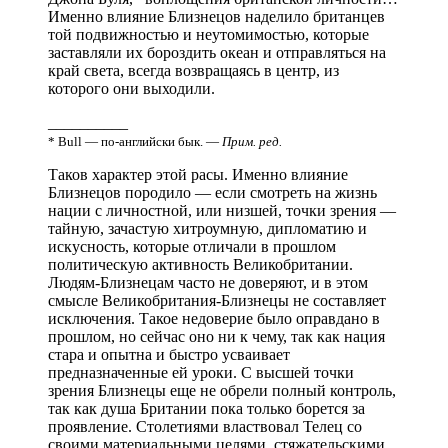
Именно влияние Близнецов наделило британцев
той подвижностью и неутомимостью, которые
заставляли их бороздить океан и отправляться на
край света, всегда возвращаясь в центр, из
которого они выходили.
__________
* Bull — по-английски бык. —
Прим. ред.
Таков характер этой расы. Именно влияние
Близнецов породило — если смотреть на жизнь
нации с личностной, или низшей, точки зрения —
тайную, зачастую хитроумную, дипломатию и
искусность, которые отличали в прошлом
политическую активность Великобритании.
Людям-Близнецам часто не доверяют, и в этом
смысле Великобритания-Близнецы не составляет
исключения. Такое недоверие было оправдано в
прошлом, но сейчас оно ни к чему, так как нация
стара и опытна и быстро усваивает
предназначенные ей уроки. С высшей точки
зрения Близнецы еще не обрели полный контроль,
так как душа Британии пока только борется за
проявление. Столетиями властвовал Телец со
своими материальными целями, стяжательскими