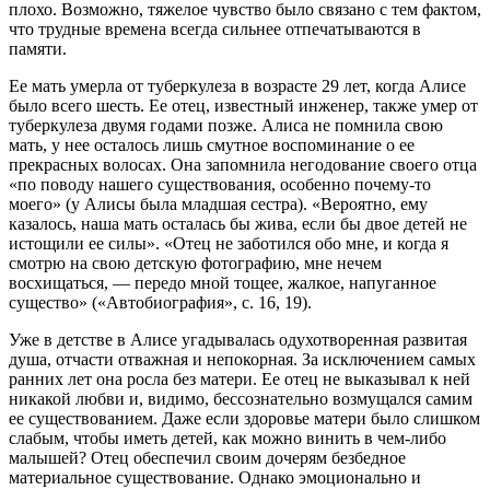
плохо. Возможно, тяжелое чувство было связано с тем фактом,
что трудные времена всегда сильнее отпечатываются в
памяти.
Ее мать умерла от туберкулеза в возрасте 29 лет, когда Алисе
было всего шесть. Ее отец, известный инженер, также умер от
туберкулеза двумя годами позже. Алиса не помнила свою
мать, у нее осталось лишь смутное воспоминание о ее
прекрасных волосах. Она запомнила негодование своего отца
«по поводу нашего существования, особенно почему-то
моего» (у Алисы была младшая сестра). «Вероятно, ему
казалось, наша мать осталась бы жива, если бы двое детей не
истощили ее силы». «Отец не заботился обо мне, и когда я
смотрю на свою детскую фотографию, мне нечем
восхищаться, — передо мной тощее, жалкое, напуганное
существо» («Автобиография», с. 16, 19).
Уже в детстве в Алисе угадывалась одухотворенная развитая
душа, отчасти отважная и непокорная. За исключением самых
ранних лет она росла без матери. Ее отец не выказывал к ней
никакой любви и, видимо, бессознательно возмущался самим
ее существованием. Даже если здоровье матери было слишком
слабым, чтобы иметь детей, как можно винить в чем-либо
малышей? Отец обеспечил своим дочерям безбедное
материальное существование. Однако эмоционально и