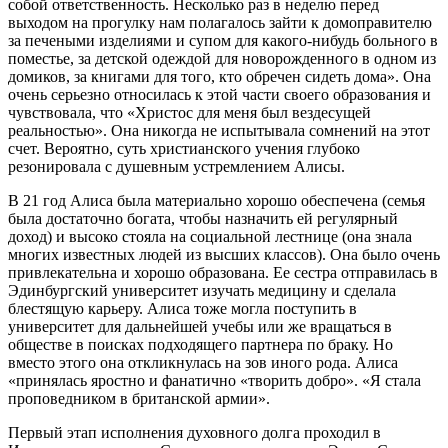
собой ответственность. Несколько раз в неделю перед
выходом на прогулку нам полагалось зайти к домоправителю
за печеными изделиями и супом для какого-нибудь больного в
поместье, за детской одеждой для новорожденного в одном из
домиков, за книгами для того, кто обречен сидеть дома». Она
очень серьезно относилась к этой части своего образования и
чувствовала, что «Христос для меня был вездесущей
реальностью». Она никогда не испытывала сомнений на этот
счет. Вероятно, суть христианского учения глубоко
резонировала с душевным устремлением Алисы.
В 21 год Алиса была материально хорошо обеспечена (семья
была достаточно богата, чтобы назначить ей регулярный
доход) и высоко стояла на социальной лестнице (она знала
многих известных людей из высших классов). Она было очень
привлекательна и хорошо образована. Ее сестра отправилась в
Эдинбургский университет изучать медицину и сделала
блестящую карьеру. Алиса тоже могла поступить в
университет для дальнейшей учебы или же вращаться в
обществе в поисках подходящего партнера по браку. Но
вместо этого она откликнулась на зов иного рода. Алиса
«принялась яростно и фанатично «творить добро». «Я стала
проповедником в британской армии».
Первый этап исполнения духовного долга проходил в