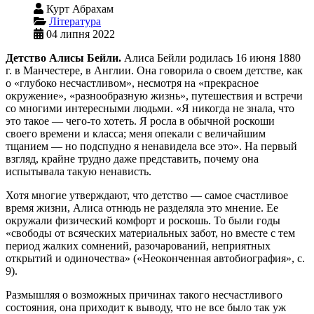
Курт Абрахам
Література
04 липня 2022
Детство Алисы Бейли.
Алиса Бейли родилась 16 июня 1880
г. в Манчестере, в Англии. Она говорила о своем детстве, как
о «глубоко несчастливом», несмотря на «прекрасное
окружение», «разнообразную жизнь», путешествия и встречи
со многими интересными людьми. «Я никогда не знала, что
это такое — чего-то хотеть. Я росла в обычной роскоши
своего времени и класса; меня опекали с величайшим
тщанием — но подспудно я ненавидела все это». На первый
взгляд, крайне трудно даже представить, почему она
испытывала такую ненависть.
Хотя многие утверждают, что детство — самое счастливое
время жизни, Алиса отнюдь не разделяла это мнение. Ее
окружали физический комфорт и роскошь. То были годы
«свободы от всяческих материальных забот, но вместе с тем
период жалких сомнений, разочарований, неприятных
открытий и одиночества» («Неоконченная автобиография», с.
9).
Размышляя о возможных причинах такого несчастливого
состояния, она приходит к выводу, что не все было так уж