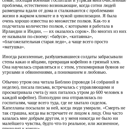
семье, посещая военные госпитали и утрясая многочисленные
проблемы, естественно возникающие, когда сотни людей
размещены вдали от дома и сталкиваются с проблемами
жизни в жарком климате и в чужой цивилизации. Я была
очень хорошо известна во множестве полков. Как-то я
подсчитала количество полков, с которыми я работала в
Ирландии и Индии, — их оказалось сорок». Во многих из них
ее называли по-своему: «бабуся», «китаянка»,
«благожелательная старая леди», а чаще всего просто
«матушка».
Иногда разозленные, разбушевавшиеся солдаты забрасывали
стены какао и яйцами, превращая кофейню в грязный хлев.
Она научилась справляться и с этим, утихомиривая буянов не
угрозами и обвинениями, а пониманием и любовью.
Обычно утром она читала Библию (проводя 14 собраний в
неделю), писала письма, встречалась с управляющими и
просматривала счета (у них питалось утром до 600 человек в
каждой кофейне). Пополудни она отправлялась по
госпиталям, чаще всего туда, где не хватало сиделок.
Капелланы посылали за ней, когда люди умирали. «Смерть не
так страшна, когда вы встречаете ее лицом к лицу. Она часто
казалась мне добрым другом, и у меня никогда не было ни
малейшего чувства, будто что-то реальное, или жизненное,
приходит к концу».