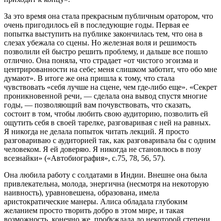
За это время она стала прекрасным публичным оратором, что
очень пригодилось ей в последующие годы. Первая ее
попытка выступить на публике закончилась тем, что она в
слезах убежала со сцены. Но железная воля и решимость
позволили ей быстро решить проблему, и дальше все пошло
отлично. Она поняла, что страдает «от чистого эгоизма и
центрированности на себе; меня слишком заботит, что обо мне
думают». В итоге же она пришла к тому, что стала
чувствовать «себя лучше на сцене, чем где-либо еще». «Секрет
проникновенной речи, — сделала она вывод спустя многие
годы, — позволяющий вам почувствовать, что сказать,
состоит в том, чтобы любить свою аудиторию, позволить ей
ощутить себя в своей тарелке, разговаривая с ней на равных.
Я никогда не делала попыток читать лекций. Я просто
разговариваю с аудиторией так, как разговаривала бы с одним
человеком. Я ей доверяю. Я никогда не становлюсь в позу
всезнайки» («Автобиография», с.75, 78, 56, 57).
Она любила работу с солдатами в Индии. Внешне она была
привлекательна, молода, энергична (несмотря на некоторую
наивность), уравновешена, образована, имела
аристократические манеры. Алиса обладала глубоким
желанием просто творить добро в этом мире, и такая
возможность, конечно же, пробуждала до некоторой степени