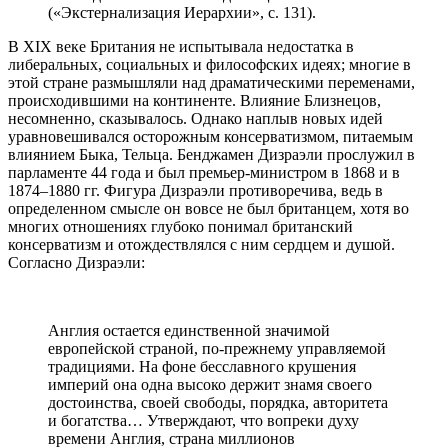
(«Экстернализация Иерархии», с. 131).
В XIX веке Британия не испытывала недостатка в
либеральных, социальных и философских идеях; многие в
этой стране размышляли над драматическими переменами,
происходившими на континенте. Влияние Близнецов,
несомненно, сказывалось. Однако наплыв новых идей
уравновешивался осторожным консерватизмом, питаемым
влиянием Быка, Тельца. Бенджамен Дизраэли прослужил в
парламенте 44 года и был премьер-министром в 1868 и в
1874–1880 гг. Фигура Дизраэли противоречива, ведь в
определенном смысле он вовсе не был британцем, хотя во
многих отношениях глубоко понимал британский
консерватизм и отождествлялся с ним сердцем и душой.
Согласно Дизраэли:
Англия остается единственной значимой
европейской страной, по-прежнему управляемой
традициями. На фоне бесславного крушения
империй она одна высоко держит знамя своего
достоинства, своей свободы, порядка, авторитета
и богатства… Утверждают, что вопреки духу
времени Англия, страна миллионов