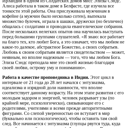
Ирландии в одном из Солдатских домов мисс Элизы Сэндс.
Алиса работала в таком доме в Белфасте, где изучила все
тонкости этой работы. Она прислуживала мужчинам в
кофейне (а мужчин было несколько сотен), выпекала
множество булочек, играла в шашки, дружески (но безлично)
общалась с солдатами и проводила евангелические собрания.
После нескольких нелегких опытов она научилась выступать
перед большими группами слушателей. «Я знаю: все работает
на благо тех, кто любит Бога, а это означает, что мы любим не
какое-то далекое, абстрактное Божество, а своих собратьев.
Любовь к своим собратьям является свидетельством — может,
неявным, но вполне надежным — того, что мы любим Бога.
Элиза Сэндс преподала мне это своей жизнью благодаря
своей любви, острому уму и пониманию».
Работа в качестве проповедника в Индии.
Этот цикл в
интервале от 21 года до 28 лет начался с энтузиазма,
идеализма и изрядной доли наивности, что вполне
соответствует данному возрасту. На этом этапе развития с его
молодым задором и энергией, человек разрывает узы (по
крайней мере, психологически), связывающие его с
родителями, учителями и всеми прежде авторитетными
фигурами. Со слепой уверенностью он вступает в мир
(буквально или психологически), чтобы оставить там свой
след. Все начинается с энтузиазма (глупцы рвутся туда, куда