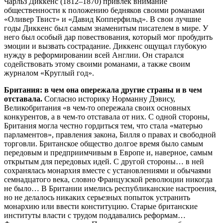
Чарльз Диккенс (1812–1870) привлек внимание
общественности к положению бедняков своими романами
«Оливер Твист» и «Давид Копперфильд». В свои лучшие
годы Диккенс был самым знаменитым писателем в мире. У
него был особый дар повествования, который мог пробудить
эмоции и вызвать сострадание. Диккенс ощущал глубокую
нужду в реформировании всей Англии. Он старался
содействовать этому своими романами, а также своим
журналом «Круглый год».
Британия: в чем она опережала другие страны и в чем
отставала.
Согласно историку Норманну Дэвису,
Великобритания «в чем-то опережала своих основных
конкурентов, а в чем-то отставала от них. С одной стороны,
Британия могла честно гордиться тем, что стала «матерью
парламентов», правления закона, Билля о правах и свободной
торговли. Британское общество долгое время было самым
передовым и предприимчивым в Европе и, наверное, самым
открытым для передовых идей. С другой стороны… в ней
сохранялась монархия вместе с установлениями и обычаями
семнадцатого века, словно Французской революции никогда
не было… В Британии имелись республиканские настроения,
но не делалось никаких серьезных попыток устранить
монархию или ввести конституцию. Старые британские
институты власти с трудом поддавались реформам…