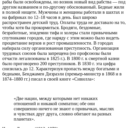
рабы были освобождены, но возник новый вид рабства — под
другим названием и по-другому обоснованный. Бедные жили
в полной нищете. Мужчины и женщины работали в шахтах и
на фабриках по 12–18 часов в день. Был широко
распространен детский труд. Оплаты труда не доставало на то,
чтобы хотя бы прокормиться. Бродяги, бездомные,
безработные, эпидемии тифа и холеры стали привычными
спутниками городов, где наряду с этим можно было видеть
процветание верхов и рост промышленности. В городах
набирала силу организованная преступность. Организация
трудовых союзов была запрещена (но профсоюзы были
отчасти легализованы в 1825 г.). В 1800 г. к смертной казни
было приговорено 200 преступников. В 1830 г. эта цифра
снизилась до 12. Характеризуя пропасть между богатыми и
бедными, Бенджамен Дизраэли (премьер-министр в 1868 и в
1874–1880 гг.) писал в своей книге «Сивилла»:
«Две нации, между которыми нет никаких
отношений и никакой симпатии; обе они
совершенно ничего не знают о привычках, мыслях
и чувствах друг друга, словно обитают на разных
планетах».