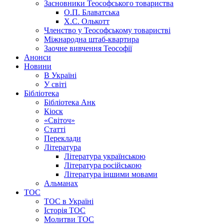
Засновники Теософського товариства
О.П. Блаватська
Х.С. Олькотт
Членство у Теософському товаристві
Міжнародна штаб-квартира
Заочне вивчення Теософії
Анонси
Новини
В Україні
У світі
Бібліотека
Бібліотека Анк
Кіоск
«Світоч»
Статті
Переклади
Література
Література українською
Література російською
Література іншими мовами
Альманах
ТОС
ТОС в Україні
Історія ТОС
Молитви ТОС