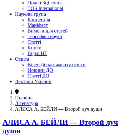
Орден Зцілення
TOS International
Наукова група
Концепція
Маніфест
Вимоги для статей
Теософія і наука
Статті
Книги
Відео НГ
Освіта
Відео Департаменту освіти
Новини ДО
Статті ДО
Лектори України
Головна
Література
АЛИСА А. БЕЙЛИ — Второй луч души
АЛИСА А. БЕЙЛИ — Второй луч
души