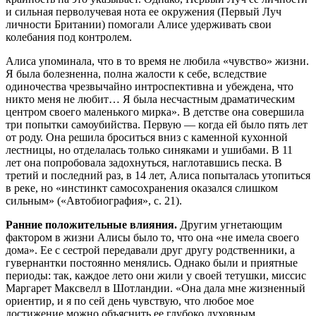
и сильная перволучевая нота ее окружения (Первый Луч
личности Британии) помогали Алисе удерживать свои
колебания под контролем.
Алиса упоминала, что в то время не любила «чувство» жизни.
Я была болезненна, полна жалости к себе, вследствие
одиночества чрезвычайно интроспективна и убеждена, что
никто меня не любит… Я была несчастным драматическим
центром своего маленького мирка». В детстве она совершила
три попытки самоубийства. Первую — когда ей было пять лет
от роду. Она решила броситься вниз с каменной кухонной
лестницы, но отделалась только синяками и ушибами. В 11
лет она попробовала задохнуться, наглотавшись песка. В
третий и последний раз, в 14 лет, Алиса попыталась утопиться
в реке, но «инстинкт самосохранения оказался слишком
сильным» («Автобиография», с. 21).
Ранние положительные влияния.
Другим угнетающим
фактором в жизни Алисы было то, что она «не имела своего
дома». Ее с сестрой передавали друг другу родственники, а
гувернантки постоянно менялись. Однако были и приятные
периоды: так, каждое лето они жили у своей тетушки, миссис
Маргарет Максвелл в Шотландии. «Она дала мне жизненный
ориентир, и я по сей день чувствую, что любое мое
достижение можно объяснить ее глубоко духовным