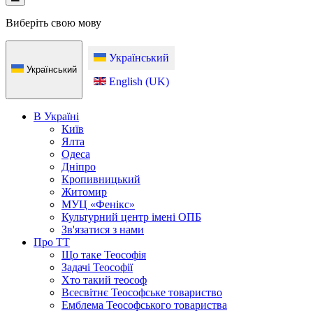
Виберіть свою мову
Український
Український
English (UK)
В Україні
Київ
Ялта
Одеса
Дніпро
Кропивницький
Житомир
МУЦ «Фенікс»
Культурний центр імені ОПБ
Зв'язатися з нами
Про ТТ
Що таке Теософія
Задачі Теософії
Хто такий теософ
Всесвітнє Теософське товариство
Емблема Теософського товариства