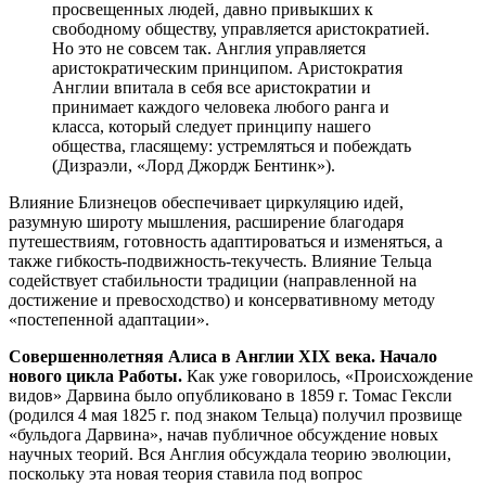
просвещенных людей, давно привыкших к
свободному обществу, управляется аристократией.
Но это не совсем так. Англия управляется
аристократическим принципом. Аристократия
Англии впитала в себя все аристократии и
принимает каждого человека любого ранга и
класса, который следует принципу нашего
общества, гласящему: устремляться и побеждать
(Дизраэли, «Лорд Джордж Бентинк»).
Влияние Близнецов обеспечивает циркуляцию идей,
разумную широту мышления, расширение благодаря
путешествиям, готовность адаптироваться и изменяться, а
также гибкость-подвижность-текучесть. Влияние Тельца
содействует стабильности традиции (направленной на
достижение и превосходство) и консервативному методу
«постепенной адаптации».
Совершеннолетняя Алиса в Англии XIX века. Начало
нового цикла Работы.
Как уже говорилось, «Происхождение
видов» Дарвина было опубликовано в 1859 г. Томас Гексли
(родился 4 мая 1825 г. под знаком Тельца) получил прозвище
«бульдога Дарвина», начав публичное обсуждение новых
научных теорий. Вся Англия обсуждала теорию эволюции,
поскольку эта новая теория ставила под вопрос