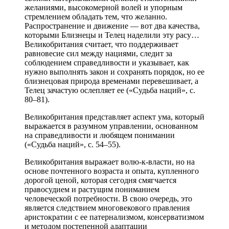
желаниями, высокомерной волей и упорным
стремлением обладать тем, что желанно.
Распространение и движение — вот два качества,
которыми Близнецы и Телец наделили эту расу…
Великобритания считает, что поддерживает
равновесие сил между нациями, следит за
соблюдением справедливости и указывает, как
нужно выполнять закон и сохранять порядок, но ее
близнецовая природа временами перевешивает, а
Телец зачастую ослепляет ее («Судьба наций», с.
80–81).
Великобритания представляет аспект ума, который
выражается в разумном управлении, основанном
на справедливости и любящем понимании
(«Судьба наций», с. 54–55).
Великобритания выражает волю-к-власти, но на
основе почтенного возраста и опыта, купленного
дорогой ценой, которая сегодня смягчается
правосудием и растущим пониманием
человеческой потребности. В свою очередь, это
является следствием многовекового правления
аристократии с ее патернализмом, консерватизмом
и методом постепенной адаптации