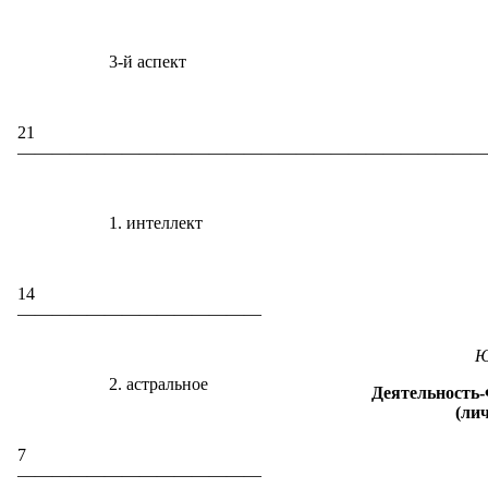
3-й аспект
21
———————————————————————————
1. интеллект
14
——————————————
Ю
2. астральное
Деятельность
(ли
7
——————————————