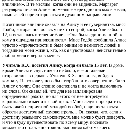
влиянием». В те месяцы, когда они не виделись, Маргарет
регулярно писала Алисе по меньше мере одно письмо в месяц,
помогая ей сориентироваться в духовном направлении.
Позитивное влияние оказала на Алису и ее гувернантка, мисс
Годби, которая появилась у них с сестрой, когда Алисе было
12, и оставалась в течение 6 лет. «Она была единственной, к
кому я ощущала привязанность». Мисс Годби сообщила Алисе
чувство «причастности и была одним из немногих людей в
тогдашней моей жизни, кто, как я чувствовала, действительно
любил меня и верил в меня».
Учитель К.Х. посетил Алису, когда ей было 15 лет.
В доме,
кроме Алисы и слуг, никого не было; все остальные
отправились в церковь. Учитель К.Х. появился, войдя в
комнату. На голове у него был тюрбан, что совершенно сбило
Алису с толку. Она словно оцепенела и не могла вымолвить
ни слова. Он сказал ей, что для нее запланирована
определенная работа, но для этого от нее потребуется
кардинально изменить свой нрав. «Мне следует прекратить
быть такой неприятной молодой особой, надо постараться
обрести достаточный самоконтроль… Он сказал, что, если я
достигну реального самоконтроля, мне можно будет доверять,
и что я буду путешествовать по всему миру, посещать
множество стран, «постоянно выполняя работу своего