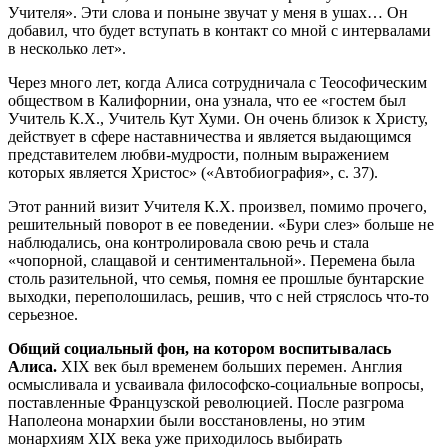
Учителя». Эти слова и поныне звучат у меня в ушах… Он
добавил, что будет вступать в контакт со мной с интервалами
в несколько лет».
Через много лет, когда Алиса сотрудничала с Теософическим
обществом в Калифорнии, она узнала, что ее «гостем был
Учитель К.Х., Учитель Кут Хуми. Он очень близок к Христу,
действует в сфере наставничества и является выдающимся
представителем любви-мудрости, полным выражением
которых является Христос» («Автобиография», с. 37).
Этот ранний визит Учителя К.Х. произвел, помимо прочего,
решительный поворот в ее поведении. «Бури слез» больше не
наблюдались, она контролировала свою речь и стала
«чопорной, слащавой и сентиментальной». Перемена была
столь разительной, что семья, помня ее прошлые бунтарские
выходки, переполошилась, решив, что с ней стряслось что-то
серьезное.
Общий социальный фон, на котором воспитывалась
Алиса.
XIX век был временем больших перемен. Англия
осмысливала и усваивала философско-социальные вопросы,
поставленные Французской революцией. После разгрома
Наполеона монархии были восстановлены, но этим
монархиям XIX века уже приходилось выбирать