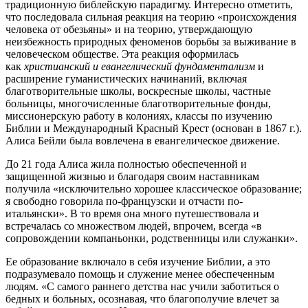
традиционную библейскую парадигму. Интересно отметить,
что последовала сильная реакция на теорию «происхождения
человека от обезьяны» и на теорию, утверждающую
неизбежность природных феноменов борьбы за выживание в
человеческом обществе. Эта реакция оформилась
как
христианский и евангелический фундаментализм
и
расширение гуманистических начинаний, включая
благотворительные школы, воскресные школы, частные
больницы, многочисленные благотворительные фонды,
миссионерскую работу в колониях, классы по изучению
Библии и Международный Красный Крест (основан в 1867 г.).
Алиса Бейли была вовлечена в евангелическое движение.
До 21 года Алиса жила полностью обеспеченной и
защищенной жизнью и благодаря своим наставникам
получила «исключительно хорошее классическое образование;
я свободно говорила по-французски и отчасти по-
итальянски». В то время она много путешествовала и
встречалась со множеством людей, впрочем, всегда «в
сопровождении компаньонки, родственницы или служанки».
Ее образование включало в себя изучение Библии, а это
подразумевало помощь и служение менее обеспеченным
людям. «С самого раннего детства нас учили заботиться о
бедных и больных, осознавая, что благополучие влечет за