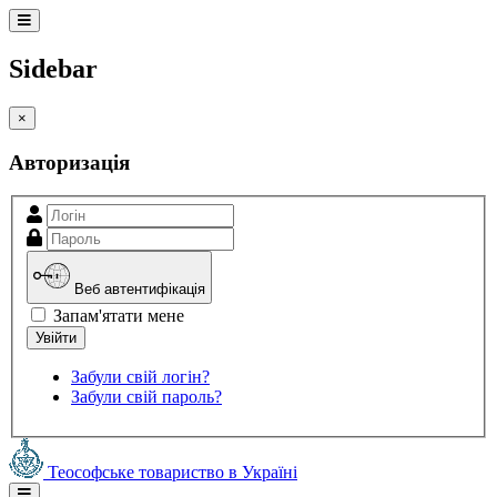
Sidebar
×
Авторизація
Веб автентифікація
Запам'ятати мене
Забули свій логін?
Забули свій пароль?
Теософське товариство в Україні