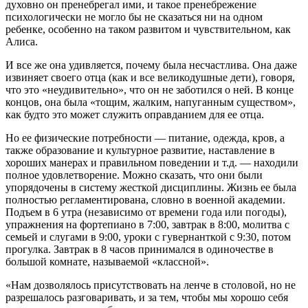
духовно он пренебрегал ими, и такое пренебрежение
психологически не могло бы не сказаться ни на одном
ребенке, особенно на таком развитом и чувствительном, как
Алиса.
И все же она удивляется, почему была несчастлива. Она даже
извиняет своего отца (как и все великодушные дети), говоря,
что это «неудивительно», что он не заботился о ней. В конце
концов, она была «тощим, жалким, напуганным существом»,
как будто это может служить оправданием для ее отца.
Но ее физические потребности — питание, одежда, кров, а
также образование и культурное развитие, наставление в
хороших манерах и правильном поведении и т.д. — находили
полное удовлетворение. Можно сказать, что они были
упорядочены в систему жесткой дисциплины. Жизнь ее была
полностью регламентирована, словно в военной академии.
Подъем в 6 утра (независимо от времени года или погоды),
упражнения на фортепиано в 7:00, завтрак в 8:00, молитва с
семьей и слугами в 9:00, уроки с гувернанткой с 9:30, потом
прогулка. Завтрак в 8 часов принимался в одиночестве в
большой комнате, называемой «классной».
«Нам дозволялось присутствовать на ленче в столовой, но не
разрешалось разговаривать, и за тем, чтобы мы хорошо себя