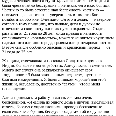
мудрый человек боится ступить). Алиса писала: «В те дни я
была чрезвычайно бесстрашна; я не знала, чего надо бояться.
Частично то была естественная беспечность, частично —
невежество, а частично — уверенность в том, что Бог
позаботится обо мне. Очевидно, Он это и делал, — наверное,
согласно тому принципу, что пьяные, дети и дураки не
отвечают за свои поступки и их нужно охранять». Стадия
развития от 21 года до 28 лет, когда идеалы и наивность
сталкиваются с «реальностью», может закончиться крушением
надежд того или иного рода, срывом или разочарованностью.
В этом смысле особенно опасный и кризисный период — от
21 года до 25 лет.
Женщина, отвечавшая за несколько Солдатских домов в
Индии, больше не могла работать. Алису послали сменить ее.
Много лет спустя она безжалостно описывает себя
тогдашнюю: «Я была законченным педантом, пусть и с
благими намерениями. Я была слишком хорошей для этой
жизни и, безусловно, достаточно “святой”, чтобы меня
ненавидели».
Алиса принялась за работу, и жизнь ее стала очень
беспокойной. «Я ездила из одного дома в другой, выслушивая
отчеты, беседуя с управляющими, проводя бесконечные
евангельские собрания, беседуя с солдатами об их душе или