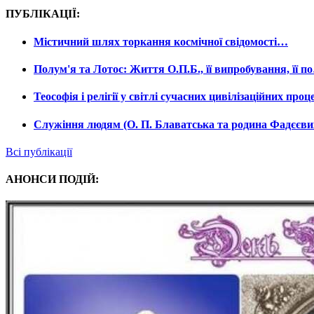
ПУБЛІКАЦІЇ:
Містичний шлях торкання космічної свідомості…
Полум'я та Лотос: Життя О.П.Б., її випробування, її п
Теософія і релігії у світлі сучасних цивілізаційних про
Служіння людям (О. П. Блаватська та родина Фадєєви
Всі публікації
АНОНСИ ПОДІЙ: