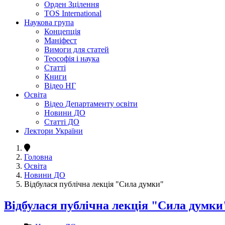
Орден Зцілення
TOS International
Наукова група
Концепція
Маніфест
Вимоги для статей
Теософія і наука
Статті
Книги
Відео НГ
Освіта
Відео Департаменту освіти
Новини ДО
Статті ДО
Лектори України
Головна
Освіта
Новини ДО
Відбулася публічна лекція "Сила думки"
Відбулася публічна лекція "Сила думки