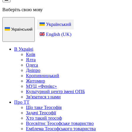
Виберіть свою мову
Український
Український
English (UK)
В Україні
Київ
Ялта
Одеса
Дніпро
Кропивницький
Житомир
МУЦ «Фенікс»
Культурний центр імені ОПБ
Зв'язатися з нами
Про ТТ
Що таке Теософія
Задачі Теософії
Хто такий теософ
Всесвітнє Теософське товариство
Емблема Теософського товариства