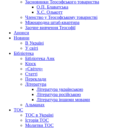
Засновники Теософського товариства
О.П. Блаватська
Х.С. Олькотт
Членство у Теософському товаристві
Міжнародна штаб-квартира
Заочне вивчення Теософії
Анонси
Новини
В Україні
У світі
Бібліотека
Бібліотека Анк
Кіоск
«Світоч»
Статті
Переклади
Література
Література українською
Література російською
Література іншими мовами
Альманах
ТОС
ТОС в Україні
Історія ТОС
Молитви ТОС