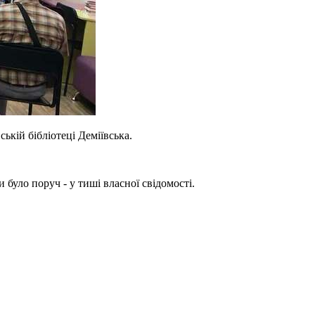
кій бібліотеці Деміївська.
 було поруч - у тиші власної свідомості.