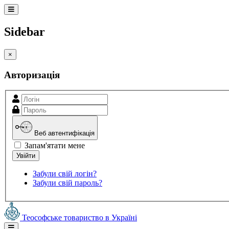
Sidebar
×
Авторизація
Веб автентифікація
Запам'ятати мене
Забули свій логін?
Забули свій пароль?
Теософське товариство в Україні