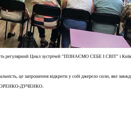
ить регулярний Цикл зустрічей "ПІЗНАЄМО СЕБЕ І СВІТ" і Київсь
льність, це запрошення відкрити у собі джерело сили, яке завжди
ПРОХОРЕНКО-ДУЧЕНКО.