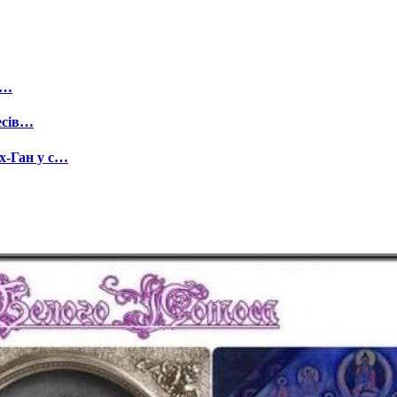
о…
цесів…
х-Ган у с…