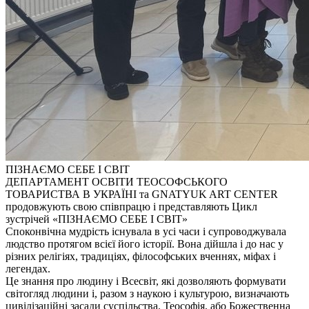
ПІЗНАЄМО СЕБЕ І СВІТ
ДЕПАРТАМЕНТ ОСВІТИ ТЕОСОФСЬКОГО
ТОВАРИСТВА В УКРАЇНІ та GNATYUK ART CENTER
продовжують свою співпрацю і представляють Цикл
зустрічей «ПІЗНАЄМО СЕБЕ І СВІТ»
Споконвічна мудрість існувала в усі часи і супроводжувала
людство протягом всієї його історії. Вона дійшла і до нас у
різних релігіях, традиціях, філософських вченнях, міфах і
легендах.
Це знання про людину і Всесвіт, які дозволяють формувати
світогляд людини і, разом з наукою і культурою, визначають
цивілізаційні засади суспільства. Теософія, або Божественна