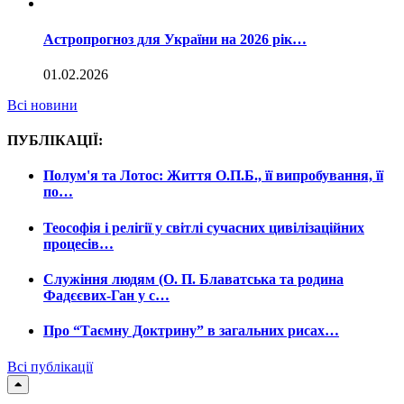
Астропрогноз для України на 2026 рік…
01.02.2026
Всі новини
ПУБЛІКАЦІЇ:
Полум'я та Лотос: Життя О.П.Б., її випробування, її
по…
Теософія і релігії у світлі сучасних цивілізаційних
процесів…
Служіння людям (О. П. Блаватська та родина
Фадєєвих-Ган у с…
Про “Таємну Доктрину” в загальних рисах…
Всі публікації