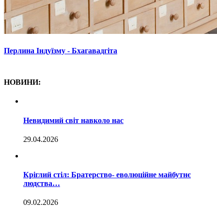
Перлина Індуїзму - Бхагавадгіта
НОВИНИ:
Невидимий світ навколо нас
29.04.2026
Кріглий стіл: Братерство- еволюційне майбутнє
людства…
09.02.2026