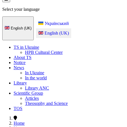
Select your language
Український
English (UK)
English (UK)
TS in Ukraine
HPB Cultural Center
About TS
Notice
News
In Ukraine
In the world
Library
Library ANC
Scientific Group
Articles
Theosophy and Science
TOS
Home