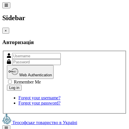
Sidebar
×
Авторизація
Web Authentication
Remember Me
Forgot your username?
Forgot your password?
Теософське товариство в Україні