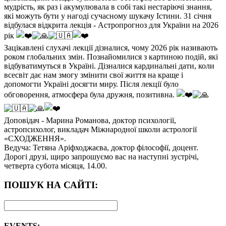
мудрість, як раз і акумулювала в собі такі нестаріючі знання,
які можуть бути у нагоді сучасному шукачу Істини. 31 січня
відбулася відкрита лекція - Астропрогноз для України на 2026
рік
Зацікавлені слухачі лекції дізналися, чому 2026 рік називають
роком глобальних змін. Познайомилися з картиною подій, які
відбуватимуться в Україні. Дізналися кардинальні дати, коли
всесвіт дає нам змогу змінити свої життя на краще і
допомогти Україні досягти миру. Після лекції було
обговорення, атмосфера була дружня, позитивна.
Доповідач - Марина Романова, доктор психології,
астропсихолог, викладач Міжнародної школи астрології
«СХОДЖЕННЯ».
Ведуча: Тетяна Аріфходжаєва, доктор філософії, доцент.
Дорогі друзі, щиро запрошуємо вас на наступні зустрічі,
четверта субота місяця, 14.00.
ПОШУК НА САЙТІ:
EVENTS: